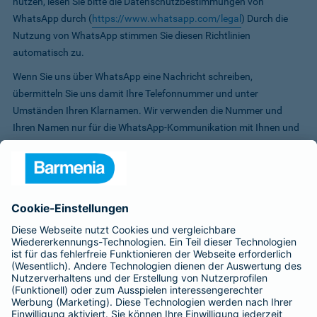
nutzen, lesen Sie bitte die Datenschutzbestimmungen von
WhatsApp durch (
https://www.whatsapp.com/legal
) Durch die
Nutzung von WhatsApp stimmen Sie diesen Richtlinien
automatisch zu.
Wenn Sie uns über WhatsApp eine Nachricht schreiben,
übermitteln Sie uns damit Ihre Telefonnummer und unter
Umständen Ihren Klarnamen. Wir verwenden die Nummer und
Ihren Namen nur für die WhatsApp-Kommunikation mit Ihnen und
die Chat-Inhalte nur zur Bearbeitung Ihrer Anfrage.
Bitte beachten Sie jedoch die WhatsApp-Nutzungsbedingungen,
auf die wir keinen Einfluss haben: Wenn Sie WhatsApp auf Ihrem
Handy installieren und nutzen, stimmen Sie den
Nutzungsbedingungen von WhatsApp zu. Diese beinhalten unter
anderem, dass Sie der WhatsApp Inc. Zugriff auf Ihre
Telefonnummer und die auf Ihrem Telefon gespeicherten Kontakte
gewähren. Bei Fragen persönlicher oder vertraulicher Natur (d. h.
mit Inhalten, die personenbezogenen Daten oder
Gesundheitsdaten betreffen) sollte zur weiteren Korrespondenz