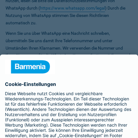
nutzen, lesen Sie bitte die Datenschutzbestimmungen von
WhatsApp durch (
https://www.whatsapp.com/legal
) Durch die
Nutzung von WhatsApp stimmen Sie diesen Richtlinien
automatisch zu.
Wenn Sie uns über WhatsApp eine Nachricht schreiben,
übermitteln Sie uns damit Ihre Telefonnummer und unter
Umständen Ihren Klarnamen. Wir verwenden die Nummer und
Ihren Namen nur für die WhatsApp-Kommunikation mit Ihnen und
die Chat-Inhalte nur zur Bearbeitung Ihrer Anfrage.
Bitte beachten Sie jedoch die WhatsApp-Nutzungsbedingungen,
auf die wir keinen Einfluss haben: Wenn Sie WhatsApp auf Ihrem
Handy installieren und nutzen, stimmen Sie den
Nutzungsbedingungen von WhatsApp zu. Diese beinhalten unter
anderem, dass Sie der WhatsApp Inc. Zugriff auf Ihre
Telefonnummer und die auf Ihrem Telefon gespeicherten Kontakte
gewähren. Bei Fragen persönlicher oder vertraulicher Natur (d. h.
mit Inhalten, die personenbezogenen Daten oder
Gesundheitsdaten betreffen) sollte zur weiteren Korrespondenz