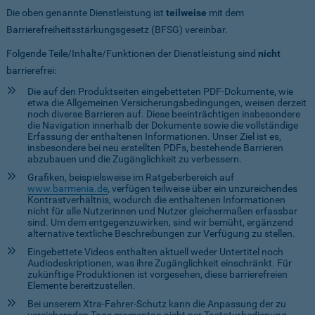
Die oben genannte Dienstleistung ist
teilweise
mit dem
Barrierefreiheitsstärkungsgesetz (BFSG) vereinbar.
Folgende Teile/Inhalte/Funktionen der Dienstleistung sind
nicht
barrierefrei:
Die auf den Produktseiten eingebetteten PDF-Dokumente, wie
etwa die Allgemeinen Versicherungsbedingungen, weisen derzeit
noch diverse Barrieren auf. Diese beeinträchtigen insbesondere
die Navigation innerhalb der Dokumente sowie die vollständige
Erfassung der enthaltenen Informationen. Unser Ziel ist es,
insbesondere bei neu erstellten PDFs, bestehende Barrieren
abzubauen und die Zugänglichkeit zu verbessern.
Grafiken, beispielsweise im Ratgeberbereich auf
www.barmenia.de
, verfügen teilweise über ein unzureichendes
Kontrastverhältnis, wodurch die enthaltenen Informationen
nicht für alle Nutzerinnen und Nutzer gleichermaßen erfassbar
sind. Um dem entgegenzuwirken, sind wir bemüht, ergänzend
alternative textliche Beschreibungen zur Verfügung zu stellen.
Eingebettete Videos enthalten aktuell weder Untertitel noch
Audiodeskriptionen, was ihre Zugänglichkeit einschränkt. Für
zukünftige Produktionen ist vorgesehen, diese barrierefreien
Elemente bereitzustellen.
Bei unserem Xtra-Fahrer-Schutz kann die Anpassung der zu