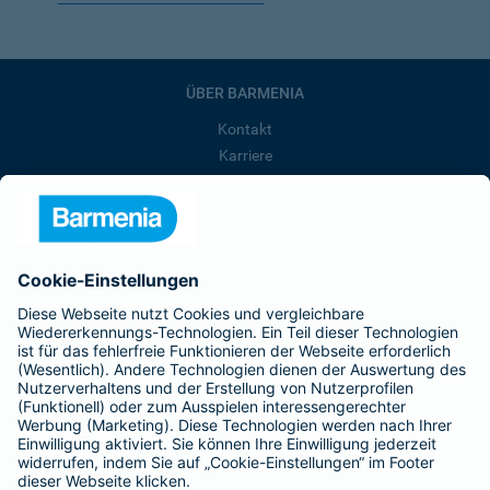
ÜBER BARMENIA
Kontakt
Karriere
Presse
Unternehmen
Anfahrt
Affiliate-Partner werden
Barmenia ist Teil der BarmeniaGothaer
BELIEBTE SEITEN
Kranken-Zusatzversicherung
Tierversicherungen
Haftpflichtversicherung
Hausratversicherung