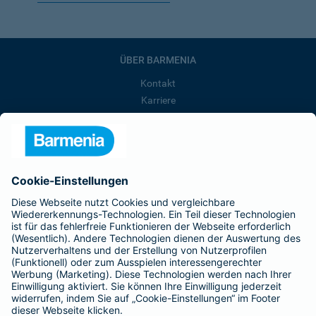
ÜBER BARMENIA
Kontakt
Karriere
Presse
Unternehmen
Anfahrt
Affiliate-Partner werden
Barmenia ist Teil der BarmeniaGothaer
BELIEBTE SEITEN
Kranken-Zusatzversicherung
Tierversicherungen
Haftpflichtversicherung
Hausratversicherung