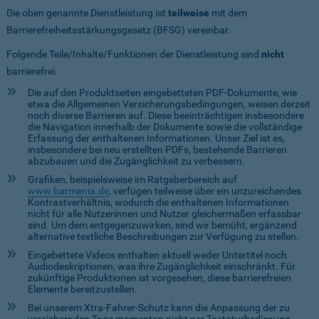
Die oben genannte Dienstleistung ist
teilweise
mit dem
Barrierefreiheitsstärkungsgesetz (BFSG) vereinbar.
Folgende Teile/Inhalte/Funktionen der Dienstleistung sind
nicht
barrierefrei:
Die auf den Produktseiten eingebetteten PDF-Dokumente, wie
etwa die Allgemeinen Versicherungsbedingungen, weisen derzeit
noch diverse Barrieren auf. Diese beeinträchtigen insbesondere
die Navigation innerhalb der Dokumente sowie die vollständige
Erfassung der enthaltenen Informationen. Unser Ziel ist es,
insbesondere bei neu erstellten PDFs, bestehende Barrieren
abzubauen und die Zugänglichkeit zu verbessern.
Grafiken, beispielsweise im Ratgeberbereich auf
www.barmenia.de
, verfügen teilweise über ein unzureichendes
Kontrastverhältnis, wodurch die enthaltenen Informationen
nicht für alle Nutzerinnen und Nutzer gleichermaßen erfassbar
sind. Um dem entgegenzuwirken, sind wir bemüht, ergänzend
alternative textliche Beschreibungen zur Verfügung zu stellen.
Eingebettete Videos enthalten aktuell weder Untertitel noch
Audiodeskriptionen, was ihre Zugänglichkeit einschränkt. Für
zukünftige Produktionen ist vorgesehen, diese barrierefreien
Elemente bereitzustellen.
Bei unserem Xtra-Fahrer-Schutz kann die Anpassung der zu