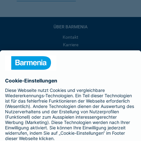
ÜBER BARMENIA
Kontakt
Karriere
Presse
Unternehmen
Anfahrt
Affiliate-Partner werden
Barmenia ist Teil der BarmeniaGothaer
BELIEBTE SEITEN
Kranken-Zusatzversicherung
Tierversicherungen
Haftpflichtversicherung
Hausratversicherung