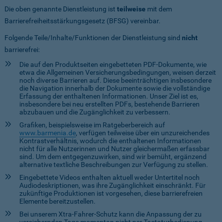
Die oben genannte Dienstleistung ist
teilweise
mit dem
Barrierefreiheitsstärkungsgesetz (BFSG) vereinbar.
Folgende Teile/Inhalte/Funktionen der Dienstleistung sind
nicht
barrierefrei:
Die auf den Produktseiten eingebetteten PDF-Dokumente, wie
etwa die Allgemeinen Versicherungsbedingungen, weisen derzeit
noch diverse Barrieren auf. Diese beeinträchtigen insbesondere
die Navigation innerhalb der Dokumente sowie die vollständige
Erfassung der enthaltenen Informationen. Unser Ziel ist es,
insbesondere bei neu erstellten PDFs, bestehende Barrieren
abzubauen und die Zugänglichkeit zu verbessern.
Grafiken, beispielsweise im Ratgeberbereich auf
www.barmenia.de
, verfügen teilweise über ein unzureichendes
Kontrastverhältnis, wodurch die enthaltenen Informationen
nicht für alle Nutzerinnen und Nutzer gleichermaßen erfassbar
sind. Um dem entgegenzuwirken, sind wir bemüht, ergänzend
alternative textliche Beschreibungen zur Verfügung zu stellen.
Eingebettete Videos enthalten aktuell weder Untertitel noch
Audiodeskriptionen, was ihre Zugänglichkeit einschränkt. Für
zukünftige Produktionen ist vorgesehen, diese barrierefreien
Elemente bereitzustellen.
Bei unserem Xtra-Fahrer-Schutz kann die Anpassung der zu