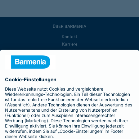
ÜBER BARMENIA
Kontakt
Karriere
Presse
Unternehmen
Anfahrt
Affiliate-Partner werden
Barmenia ist Teil der BarmeniaGothaer
BELIEBTE SEITEN
Kranken-Zusatzversicherung
Tierversicherungen
Haftpflichtversicherung
Hausratversicherung