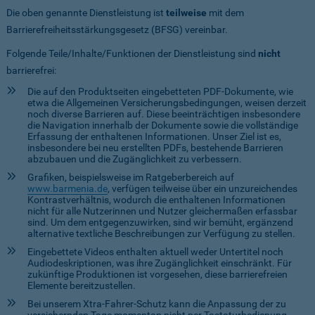
Die oben genannte Dienstleistung ist
teilweise
mit dem
Barrierefreiheitsstärkungsgesetz (BFSG) vereinbar.
Folgende Teile/Inhalte/Funktionen der Dienstleistung sind
nicht
barrierefrei:
Die auf den Produktseiten eingebetteten PDF-Dokumente, wie
etwa die Allgemeinen Versicherungsbedingungen, weisen derzeit
noch diverse Barrieren auf. Diese beeinträchtigen insbesondere
die Navigation innerhalb der Dokumente sowie die vollständige
Erfassung der enthaltenen Informationen. Unser Ziel ist es,
insbesondere bei neu erstellten PDFs, bestehende Barrieren
abzubauen und die Zugänglichkeit zu verbessern.
Grafiken, beispielsweise im Ratgeberbereich auf
www.barmenia.de
, verfügen teilweise über ein unzureichendes
Kontrastverhältnis, wodurch die enthaltenen Informationen
nicht für alle Nutzerinnen und Nutzer gleichermaßen erfassbar
sind. Um dem entgegenzuwirken, sind wir bemüht, ergänzend
alternative textliche Beschreibungen zur Verfügung zu stellen.
Eingebettete Videos enthalten aktuell weder Untertitel noch
Audiodeskriptionen, was ihre Zugänglichkeit einschränkt. Für
zukünftige Produktionen ist vorgesehen, diese barrierefreien
Elemente bereitzustellen.
Bei unserem Xtra-Fahrer-Schutz kann die Anpassung der zu