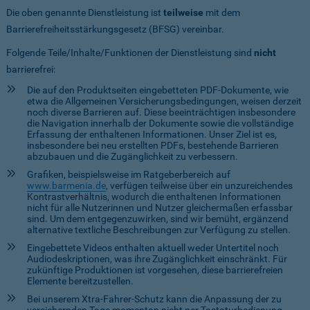
Die oben genannte Dienstleistung ist
teilweise
mit dem
Barrierefreiheitsstärkungsgesetz (BFSG) vereinbar.
Folgende Teile/Inhalte/Funktionen der Dienstleistung sind
nicht
barrierefrei:
Die auf den Produktseiten eingebetteten PDF-Dokumente, wie
etwa die Allgemeinen Versicherungsbedingungen, weisen derzeit
noch diverse Barrieren auf. Diese beeinträchtigen insbesondere
die Navigation innerhalb der Dokumente sowie die vollständige
Erfassung der enthaltenen Informationen. Unser Ziel ist es,
insbesondere bei neu erstellten PDFs, bestehende Barrieren
abzubauen und die Zugänglichkeit zu verbessern.
Grafiken, beispielsweise im Ratgeberbereich auf
www.barmenia.de
, verfügen teilweise über ein unzureichendes
Kontrastverhältnis, wodurch die enthaltenen Informationen
nicht für alle Nutzerinnen und Nutzer gleichermaßen erfassbar
sind. Um dem entgegenzuwirken, sind wir bemüht, ergänzend
alternative textliche Beschreibungen zur Verfügung zu stellen.
Eingebettete Videos enthalten aktuell weder Untertitel noch
Audiodeskriptionen, was ihre Zugänglichkeit einschränkt. Für
zukünftige Produktionen ist vorgesehen, diese barrierefreien
Elemente bereitzustellen.
Bei unserem Xtra-Fahrer-Schutz kann die Anpassung der zu