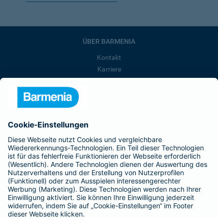
ÜBER BARMENIA
Kontakt
Karriere
Presse
Unternehmen
Anfahrt
Affiliate-Partner werden
Barmenia ist Teil der BarmeniaGothaer
BELIEBTE SEITEN
Kranken-Zusatzversicherung
Tierversicherungen
Haftpflichtversicherung
Hausratversicherung