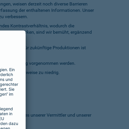
gen, weisen derzeit noch diverse Barrieren
Erfassung der enthaltenen Informationen. Unser
zu verbessern.
endes Kontrastverhältnis, wodurch die
entgegenzuwirken, sind wir bemüht, ergänzend
inschränkt. Für zukünftige Produktionen ist
staturbedienung vorgenommen werden.
grund stellenweise zu niedrig.
 den Homepages unserer Vermittler und unserer