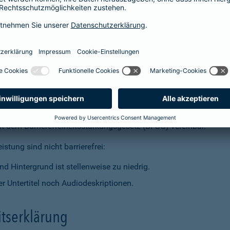
t dem Barrierefreiheitsstärkungsgesetz (BFSG) vereinbar.
stung sind nicht barrierefrei:
d Hintergrund ist stellenweise zu niedrig.
r Untertitel noch Audiodeskriptionen.
itserklärung