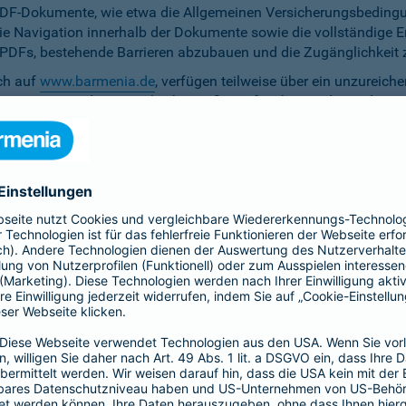
PDF-Dokumente, wie etwa die Allgemeinen Versicherungsbedingun
die Navigation innerhalb der Dokumente sowie die vollständige 
ten PDFs, bestehende Barrieren abzubauen und die Zugänglichkeit 
ich auf
www.barmenia.de
, verfügen teilweise über ein unzureich
 Nutzerinnen und Nutzer gleichermaßen erfassbar sind. Um dem 
erfügung zu stellen.
r Untertitel noch Audiodeskriptionen, was ihre Zugänglichkeit e
bereitzustellen.
e Anpassung der zu versichernden Tage momentan nicht per Ta
menia.de ist das Kontrastverhältnis zwischen Schrift und Hinter
auf den Vermittler-Homepages
h streben wir die Umsetzung der digitalen Barrierefreiheit auf