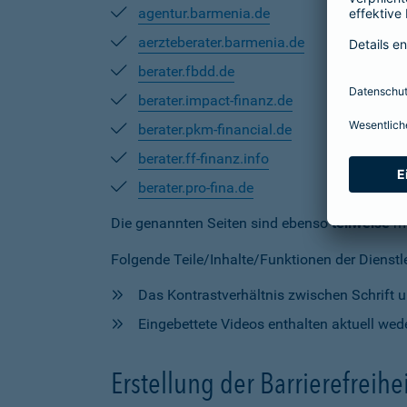
agentur.barmenia.de
aerzteberater.barmenia.de
berater.fbdd.de
berater.impact-finanz.de
berater.pkm-financial.de
berater.ff-finanz.info
berater.pro-fina.de
Die genannten Seiten sind ebenso
teilweise
mi
Folgende Teile/Inhalte/Funktionen der Dienstlei
Das Kontrastverhältnis zwischen Schrift un
Eingebettete Videos enthalten aktuell wede
Erstellung der Barrierefreihe