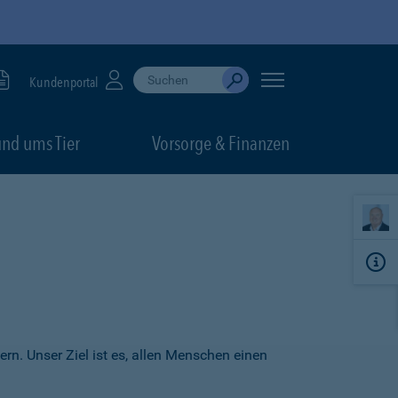
Suche durchführen
When autocomplete results are available, use up
Kundenportal
Absenden
nd ums Tier
Vorsorge & Finanzen
ern. Unser Ziel ist es, allen Menschen einen