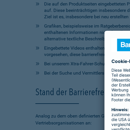
Die auf den Produktseiten eingebetteten 
auf. Diese beeinträchtigen insbesondere 
Ziel ist es, insbesondere bei neu erstell
Grafiken, beispielsweise im Ratgeberbere
enthaltenen Informationen nicht für alle
alternative textliche Beschreibungen zur V
Eingebettete Videos enthalten aktuell wede
vorgesehen, diese barrierefreien Elemente 
Bei unserem Xtra-Fahrer-Schutz kann di
Bei der Suche und Vermittlersuche auf bar
Stand der Barrierefreiheit 
Analog zu dem oben definierten Geltungsbereic
Vertriebsorganisationen an: