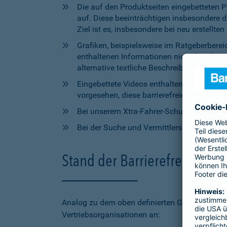
Die auf den Produktseiten eingebetteten 
auf. Diese beeinträchtigen insbesondere 
Ziel ist es, insbesondere bei neu erstell
Grafiken, beispielsweise im Ratgeberbere
enthaltenen Informationen nicht für alle
alternative textliche Beschreibungen zur V
Eingebettete Videos enthalten aktuell wede
vorgesehen, diese barrierefreien Elemente 
Bei unserem Xtra-Fahrer-Schutz kann di
Bei der Suche und Vermittlersuche auf bar
Stand der Barrierefreiheit 
Analog zu dem oben definierten Geltungsbereic
Vertriebsorganisationen an: