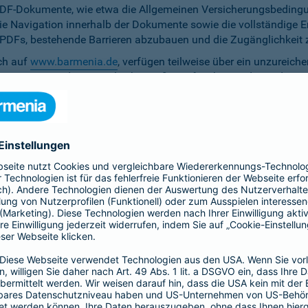
PDF-Dokumente, wie etwa die Allgemeinen Versicherungsbedingun
die Navigation innerhalb der Dokumente sowie die vollständige 
ten PDFs, bestehende Barrieren abzubauen und die Zugänglichkeit 
ich auf
www.barmenia.de
, verfügen teilweise über ein unzureich
 Nutzerinnen und Nutzer gleichermaßen erfassbar sind. Um dem 
erfügung zu stellen.
r Untertitel noch Audiodeskriptionen, was ihre Zugänglichkeit e
bereitzustellen.
e Anpassung der zu versichernden Tage momentan nicht per Ta
menia.de ist das Kontrastverhältnis zwischen Schrift und Hinter
auf den Vermittler-Homepages
h streben wir die Umsetzung der digitalen Barrierefreiheit auf