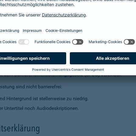
t dem Barrierefreiheitsstärkungsgesetz (BFSG) vereinbar.
stung sind nicht barrierefrei:
d Hintergrund ist stellenweise zu niedrig.
r Untertitel noch Audiodeskriptionen.
itserklärung