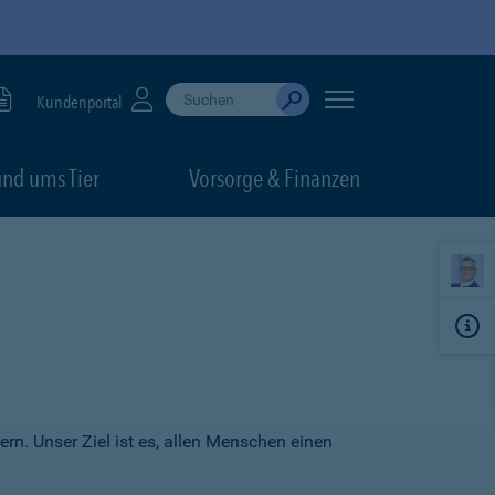
Suche durchführen
When autocomplete results are available, use up
Kundenportal
Absenden
nd ums Tier
Vorsorge & Finanzen
ern. Unser Ziel ist es, allen Menschen einen