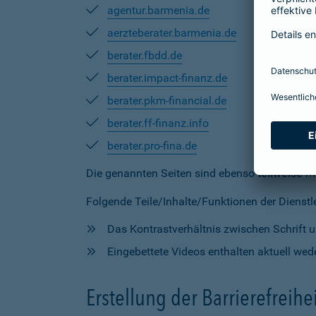
agentur.barmenia.de
aerzteberater.barmenia.de
berater.fbdd.de
berater.impact-finanz.de
berater.pkm-financial.de
berater.ff-finanz.info
berater.pro-fina.de
Die genannten Seiten sind ebenso
teilweise
mi
Folgende Teile/Inhalte/Funktionen der Dienstlei
Das Kontrastverhältnis zwischen Schrift un
Eingebettete Videos enthalten aktuell wede
Erstellung der Barrierefreihe