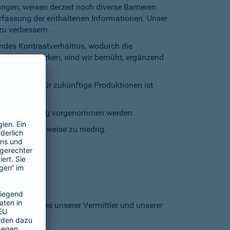
gen, weisen derzeit noch diverse Barrieren
Erfassung der enthaltenen Informationen. Unser
zu verbessern.
endes Kontrastverhältnis, wodurch die
entgegenzuwirken, sind wir bemüht, ergänzend
inschränkt. Für zukünftige Produktionen ist
staturbedienung vorgenommen werden.
grund stellenweise zu niedrig.
 den Homepages unserer Vermittler und unserer