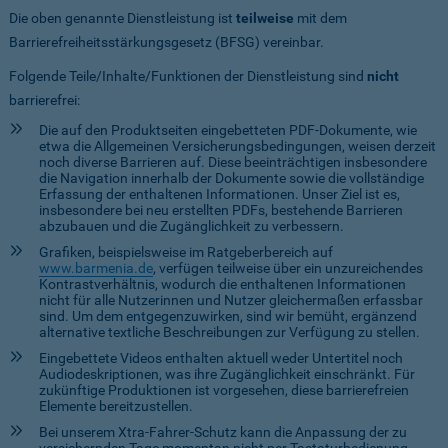
Die oben genannte Dienstleistung ist
teilweise
mit dem
Barrierefreiheitsstärkungsgesetz (BFSG) vereinbar.
Folgende Teile/Inhalte/Funktionen der Dienstleistung sind
nicht
barrierefrei:
Die auf den Produktseiten eingebetteten PDF-Dokumente, wie
etwa die Allgemeinen Versicherungsbedingungen, weisen derzeit
noch diverse Barrieren auf. Diese beeinträchtigen insbesondere
die Navigation innerhalb der Dokumente sowie die vollständige
Erfassung der enthaltenen Informationen. Unser Ziel ist es,
insbesondere bei neu erstellten PDFs, bestehende Barrieren
abzubauen und die Zugänglichkeit zu verbessern.
Grafiken, beispielsweise im Ratgeberbereich auf
www.barmenia.de
, verfügen teilweise über ein unzureichendes
Kontrastverhältnis, wodurch die enthaltenen Informationen
nicht für alle Nutzerinnen und Nutzer gleichermaßen erfassbar
sind. Um dem entgegenzuwirken, sind wir bemüht, ergänzend
alternative textliche Beschreibungen zur Verfügung zu stellen.
Eingebettete Videos enthalten aktuell weder Untertitel noch
Audiodeskriptionen, was ihre Zugänglichkeit einschränkt. Für
zukünftige Produktionen ist vorgesehen, diese barrierefreien
Elemente bereitzustellen.
Bei unserem Xtra-Fahrer-Schutz kann die Anpassung der zu