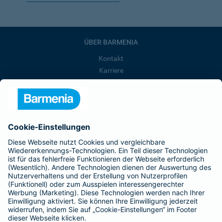
ÜBER BARMENIA
Kontakt
Karriere
Presse
Unternehmen
Anfahrt
Affiliate-Partner werden
Barmenia ist Teil der BarmeniaGothaer
BELIEBTE SEITEN
Kranken-Zusatzversicherung
Tierversicherungen
Haftpflichtversicherung
Hausratversicherung