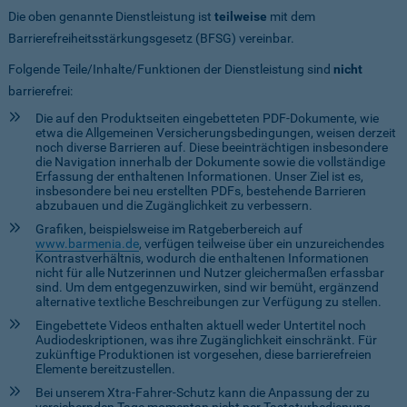
Die oben genannte Dienstleistung ist
teilweise
mit dem
Barrierefreiheitsstärkungsgesetz (BFSG) vereinbar.
Folgende Teile/Inhalte/Funktionen der Dienstleistung sind
nicht
barrierefrei:
Die auf den Produktseiten eingebetteten PDF-Dokumente, wie
etwa die Allgemeinen Versicherungsbedingungen, weisen derzeit
noch diverse Barrieren auf. Diese beeinträchtigen insbesondere
die Navigation innerhalb der Dokumente sowie die vollständige
Erfassung der enthaltenen Informationen. Unser Ziel ist es,
insbesondere bei neu erstellten PDFs, bestehende Barrieren
abzubauen und die Zugänglichkeit zu verbessern.
Grafiken, beispielsweise im Ratgeberbereich auf
www.barmenia.de
, verfügen teilweise über ein unzureichendes
Kontrastverhältnis, wodurch die enthaltenen Informationen
nicht für alle Nutzerinnen und Nutzer gleichermaßen erfassbar
sind. Um dem entgegenzuwirken, sind wir bemüht, ergänzend
alternative textliche Beschreibungen zur Verfügung zu stellen.
Eingebettete Videos enthalten aktuell weder Untertitel noch
Audiodeskriptionen, was ihre Zugänglichkeit einschränkt. Für
zukünftige Produktionen ist vorgesehen, diese barrierefreien
Elemente bereitzustellen.
Bei unserem Xtra-Fahrer-Schutz kann die Anpassung der zu