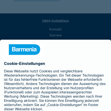
ÜBER BARMENIA
Kontakt
Karriere
Presse
Unternehmen
Anfahrt
Affiliate-Partner werden
Barmenia ist Teil der BarmeniaGothaer
BELIEBTE SEITEN
Kranken-Zusatzversicherung
Tierversicherungen
Haftpflichtversicherung
Hausratversicherung