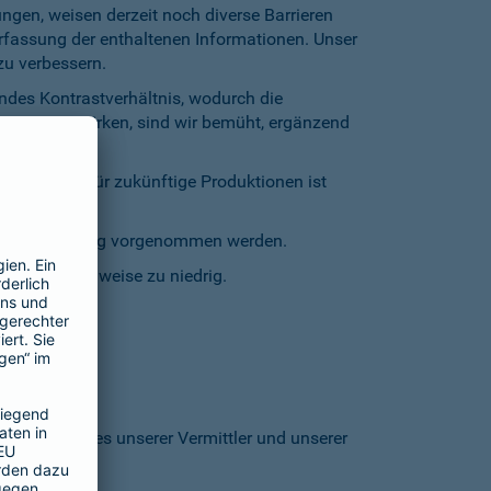
gen, weisen derzeit noch diverse Barrieren
Erfassung der enthaltenen Informationen. Unser
zu verbessern.
endes Kontrastverhältnis, wodurch die
entgegenzuwirken, sind wir bemüht, ergänzend
inschränkt. Für zukünftige Produktionen ist
staturbedienung vorgenommen werden.
grund stellenweise zu niedrig.
 den Homepages unserer Vermittler und unserer