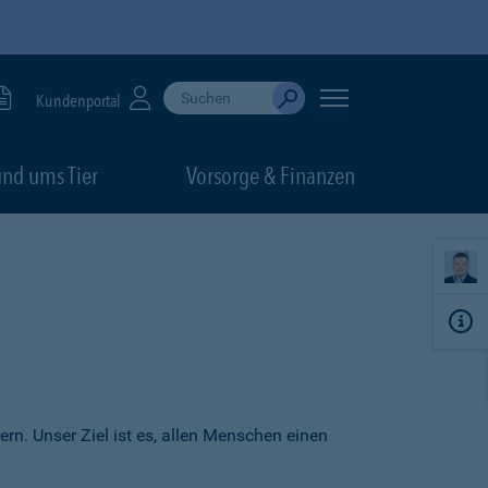
Suche durchführen
When autocomplete results are available, use up
Kundenportal
Absenden
nd ums Tier
Vorsorge & Finanzen
ern. Unser Ziel ist es, allen Menschen einen