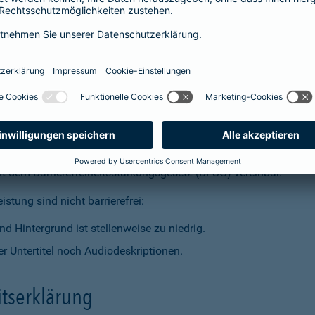
t dem Barrierefreiheitsstärkungsgesetz (BFSG) vereinbar.
stung sind nicht barrierefrei:
d Hintergrund ist stellenweise zu niedrig.
r Untertitel noch Audiodeskriptionen.
itserklärung