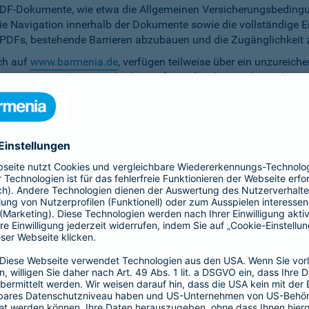
PDF-Dokumente, wie etwa die Allgemeinen Versicherungsbedingun
die Navigation innerhalb der Dokumente sowie die vollständige 
ten PDFs, bestehende Barrieren abzubauen und die Zugänglichkeit 
ich auf
www.barmenia.de
, verfügen teilweise über ein unzureich
 Nutzerinnen und Nutzer gleichermaßen erfassbar sind. Um dem 
erfügung zu stellen.
r Untertitel noch Audiodeskriptionen, was ihre Zugänglichkeit e
bereitzustellen.
e Anpassung der zu versichernden Tage momentan nicht per Ta
menia.de ist das Kontrastverhältnis zwischen Schrift und Hinter
auf den Vermittler-Homepages
h streben wir die Umsetzung der digitalen Barrierefreiheit auf