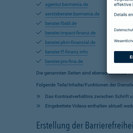
agentur.barmenia.de
aerzteberater.barmenia.de
berater.fbdd.de
berater.impact-finanz.de
berater.pkm-financial.de
berater.ff-finanz.info
berater.pro-fina.de
Die genannten Seiten sind ebenso
teilweise
mi
Folgende Teile/Inhalte/Funktionen der Dienstlei
Das Kontrastverhältnis zwischen Schrift un
Eingebettete Videos enthalten aktuell wede
Erstellung der Barrierefreihe