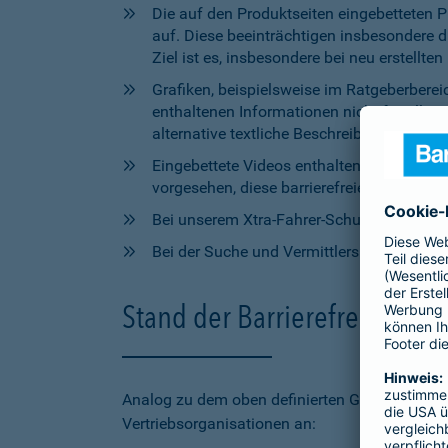
Die auf den Produktseiten eingebetteten 
auf. Diese beeinträchtigen insbesondere 
Ziel ist es, insbesondere bei neu erstell
Grafiken, beispielsweise im Ratgeberbere
enthaltenen Informationen nicht für alle
alternative textliche Beschreibungen zur V
Eingebettete Videos enthalten aktuell wede
vorgesehen, diese barrierefreien Elemente 
Bei unserem Xtra-Fahrer-Schutz kann di
Bei der Suche und Vermittlersuche auf bar
Stand der Barrierefreiheit 
Analog zu dem oben definierten Geltungsbereic
Vertriebsorganisationen an: