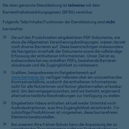
Die oben genannte Dienstleistung ist
teilweise
mit dem
Barrierefreiheitsstärkungsgesetz (BFSG) vereinbar.
Folgende Teile/Inhalte/Funktionen der Dienstleistung sind
nicht
barrierefrei:
Die auf den Produktseiten eingebetteten PDF-Dokumente, wie
etwa die Allgemeinen Versicherungsbedingungen, weisen derzeit
noch diverse Barrieren auf. Diese beeinträchtigen insbesondere
die Navigation innerhalb der Dokumente sowie die vollständige
Erfassung der enthaltenen Informationen. Unser Ziel ist es,
insbesondere bei neu erstellten PDFs, bestehende Barrieren
abzubauen und die Zugänglichkeit zu verbessern.
Grafiken, beispielsweise im Ratgeberbereich auf
www.barmenia.de
, verfügen teilweise über ein unzureichendes
Kontrastverhältnis, wodurch die enthaltenen Informationen
nicht für alle Nutzerinnen und Nutzer gleichermaßen erfassbar
sind. Um dem entgegenzuwirken, sind wir bemüht, ergänzend
alternative textliche Beschreibungen zur Verfügung zu stellen.
Eingebettete Videos enthalten aktuell weder Untertitel noch
Audiodeskriptionen, was ihre Zugänglichkeit einschränkt. Für
zukünftige Produktionen ist vorgesehen, diese barrierefreien
Elemente bereitzustellen.
Bei unserem Xtra-Fahrer-Schutz kann die Anpassung der zu