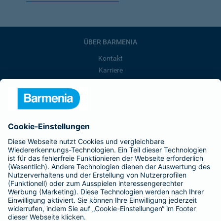
ÜBER BARMENIA
Kontakt
Karriere
Presse
Unternehmen
Anfahrt
Affiliate-Partner werden
Barmenia ist Teil der BarmeniaGothaer
BELIEBTE SEITEN
Kranken-Zusatzversicherung
Tierversicherungen
Haftpflichtversicherung
Hausratversicherung