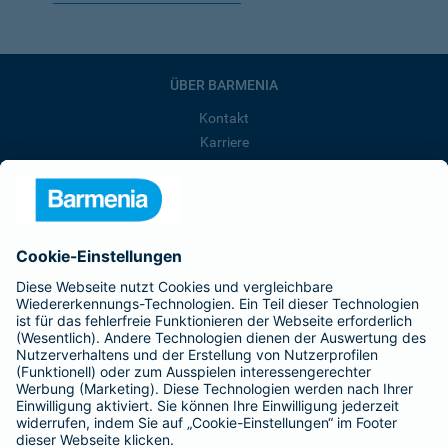
ÜBER BARMENIA
Kontakt
Karriere
Presse
Unternehmen
Anfahrt
Affiliate-Partner werden
Barmenia ist Teil der BarmeniaGothaer
BELIEBTE SEITEN
Kranken-Zusatzversicherung
Tierversicherungen
Haftpflichtversicherung
Hausratversicherung