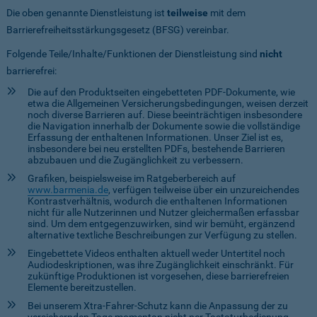
Die oben genannte Dienstleistung ist
teilweise
mit dem
Barrierefreiheitsstärkungsgesetz (BFSG) vereinbar.
Folgende Teile/Inhalte/Funktionen der Dienstleistung sind
nicht
barrierefrei:
Die auf den Produktseiten eingebetteten PDF-Dokumente, wie
etwa die Allgemeinen Versicherungsbedingungen, weisen derzeit
noch diverse Barrieren auf. Diese beeinträchtigen insbesondere
die Navigation innerhalb der Dokumente sowie die vollständige
Erfassung der enthaltenen Informationen. Unser Ziel ist es,
insbesondere bei neu erstellten PDFs, bestehende Barrieren
abzubauen und die Zugänglichkeit zu verbessern.
Grafiken, beispielsweise im Ratgeberbereich auf
www.barmenia.de
, verfügen teilweise über ein unzureichendes
Kontrastverhältnis, wodurch die enthaltenen Informationen
nicht für alle Nutzerinnen und Nutzer gleichermaßen erfassbar
sind. Um dem entgegenzuwirken, sind wir bemüht, ergänzend
alternative textliche Beschreibungen zur Verfügung zu stellen.
Eingebettete Videos enthalten aktuell weder Untertitel noch
Audiodeskriptionen, was ihre Zugänglichkeit einschränkt. Für
zukünftige Produktionen ist vorgesehen, diese barrierefreien
Elemente bereitzustellen.
Bei unserem Xtra-Fahrer-Schutz kann die Anpassung der zu