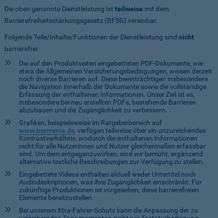
Die oben genannte Dienstleistung ist
teilweise
mit dem
Barrierefreiheitsstärkungsgesetz (BFSG) vereinbar.
Folgende Teile/Inhalte/Funktionen der Dienstleistung sind
nicht
barrierefrei:
Die auf den Produktseiten eingebetteten PDF-Dokumente, wie
etwa die Allgemeinen Versicherungsbedingungen, weisen derzeit
noch diverse Barrieren auf. Diese beeinträchtigen insbesondere
die Navigation innerhalb der Dokumente sowie die vollständige
Erfassung der enthaltenen Informationen. Unser Ziel ist es,
insbesondere bei neu erstellten PDFs, bestehende Barrieren
abzubauen und die Zugänglichkeit zu verbessern.
Grafiken, beispielsweise im Ratgeberbereich auf
www.barmenia.de
, verfügen teilweise über ein unzureichendes
Kontrastverhältnis, wodurch die enthaltenen Informationen
nicht für alle Nutzerinnen und Nutzer gleichermaßen erfassbar
sind. Um dem entgegenzuwirken, sind wir bemüht, ergänzend
alternative textliche Beschreibungen zur Verfügung zu stellen.
Eingebettete Videos enthalten aktuell weder Untertitel noch
Audiodeskriptionen, was ihre Zugänglichkeit einschränkt. Für
zukünftige Produktionen ist vorgesehen, diese barrierefreien
Elemente bereitzustellen.
Bei unserem Xtra-Fahrer-Schutz kann die Anpassung der zu