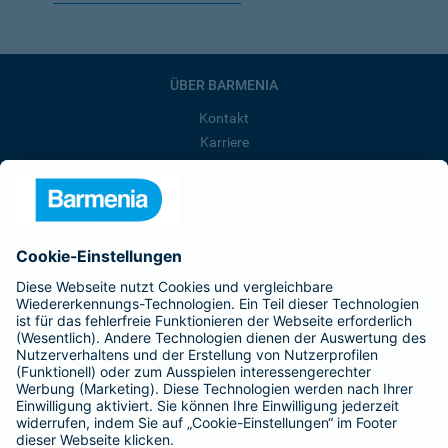
ÜBER BARMENIA
Kontakt
Karriere
Presse
Unternehmen
Anfahrt
Affiliate-Partner werden
Barmenia ist Teil der BarmeniaGothaer
BELIEBTE SEITEN
Kranken-Zusatzversicherung
Tierversicherungen
Haftpflichtversicherung
Hausratversicherung