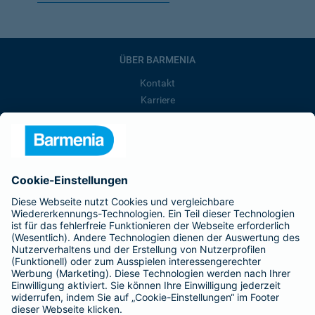
ÜBER BARMENIA
Kontakt
Karriere
Presse
Unternehmen
Anfahrt
Affiliate-Partner werden
Barmenia ist Teil der BarmeniaGothaer
BELIEBTE SEITEN
Kranken-Zusatzversicherung
Tierversicherungen
Haftpflichtversicherung
Hausratversicherung