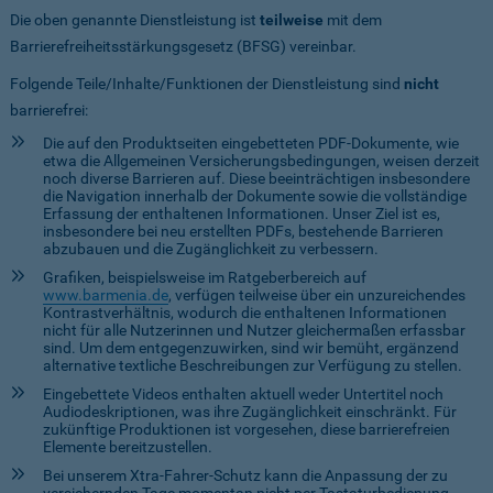
Die oben genannte Dienstleistung ist
teilweise
mit dem
Barrierefreiheitsstärkungsgesetz (BFSG) vereinbar.
Folgende Teile/Inhalte/Funktionen der Dienstleistung sind
nicht
barrierefrei:
Die auf den Produktseiten eingebetteten PDF-Dokumente, wie
etwa die Allgemeinen Versicherungsbedingungen, weisen derzeit
noch diverse Barrieren auf. Diese beeinträchtigen insbesondere
die Navigation innerhalb der Dokumente sowie die vollständige
Erfassung der enthaltenen Informationen. Unser Ziel ist es,
insbesondere bei neu erstellten PDFs, bestehende Barrieren
abzubauen und die Zugänglichkeit zu verbessern.
Grafiken, beispielsweise im Ratgeberbereich auf
www.barmenia.de
, verfügen teilweise über ein unzureichendes
Kontrastverhältnis, wodurch die enthaltenen Informationen
nicht für alle Nutzerinnen und Nutzer gleichermaßen erfassbar
sind. Um dem entgegenzuwirken, sind wir bemüht, ergänzend
alternative textliche Beschreibungen zur Verfügung zu stellen.
Eingebettete Videos enthalten aktuell weder Untertitel noch
Audiodeskriptionen, was ihre Zugänglichkeit einschränkt. Für
zukünftige Produktionen ist vorgesehen, diese barrierefreien
Elemente bereitzustellen.
Bei unserem Xtra-Fahrer-Schutz kann die Anpassung der zu