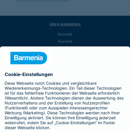
ÜBER BARMENIA
Kontakt
Karriere
Presse
Unternehmen
Anfahrt
Affiliate-Partner werden
Barmenia ist Teil der BarmeniaGothaer
BELIEBTE SEITEN
Kranken-Zusatzversicherung
Tierversicherungen
Haftpflichtversicherung
Hausratversicherung