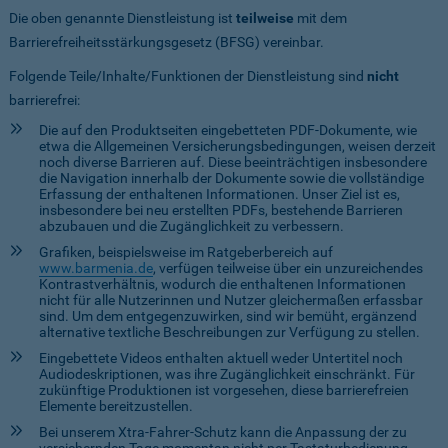
Die oben genannte Dienstleistung ist
teilweise
mit dem
Barrierefreiheitsstärkungsgesetz (BFSG) vereinbar.
Folgende Teile/Inhalte/Funktionen der Dienstleistung sind
nicht
barrierefrei:
Die auf den Produktseiten eingebetteten PDF-Dokumente, wie
etwa die Allgemeinen Versicherungsbedingungen, weisen derzeit
noch diverse Barrieren auf. Diese beeinträchtigen insbesondere
die Navigation innerhalb der Dokumente sowie die vollständige
Erfassung der enthaltenen Informationen. Unser Ziel ist es,
insbesondere bei neu erstellten PDFs, bestehende Barrieren
abzubauen und die Zugänglichkeit zu verbessern.
Grafiken, beispielsweise im Ratgeberbereich auf
www.barmenia.de
, verfügen teilweise über ein unzureichendes
Kontrastverhältnis, wodurch die enthaltenen Informationen
nicht für alle Nutzerinnen und Nutzer gleichermaßen erfassbar
sind. Um dem entgegenzuwirken, sind wir bemüht, ergänzend
alternative textliche Beschreibungen zur Verfügung zu stellen.
Eingebettete Videos enthalten aktuell weder Untertitel noch
Audiodeskriptionen, was ihre Zugänglichkeit einschränkt. Für
zukünftige Produktionen ist vorgesehen, diese barrierefreien
Elemente bereitzustellen.
Bei unserem Xtra-Fahrer-Schutz kann die Anpassung der zu