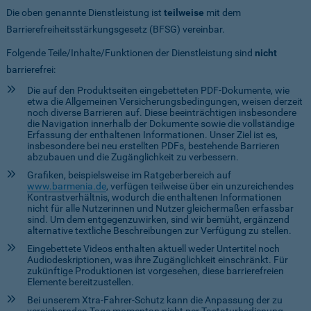
Die oben genannte Dienstleistung ist
teilweise
mit dem
Barrierefreiheitsstärkungsgesetz (BFSG) vereinbar.
Folgende Teile/Inhalte/Funktionen der Dienstleistung sind
nicht
barrierefrei:
Die auf den Produktseiten eingebetteten PDF-Dokumente, wie
etwa die Allgemeinen Versicherungsbedingungen, weisen derzeit
noch diverse Barrieren auf. Diese beeinträchtigen insbesondere
die Navigation innerhalb der Dokumente sowie die vollständige
Erfassung der enthaltenen Informationen. Unser Ziel ist es,
insbesondere bei neu erstellten PDFs, bestehende Barrieren
abzubauen und die Zugänglichkeit zu verbessern.
Grafiken, beispielsweise im Ratgeberbereich auf
www.barmenia.de
, verfügen teilweise über ein unzureichendes
Kontrastverhältnis, wodurch die enthaltenen Informationen
nicht für alle Nutzerinnen und Nutzer gleichermaßen erfassbar
sind. Um dem entgegenzuwirken, sind wir bemüht, ergänzend
alternative textliche Beschreibungen zur Verfügung zu stellen.
Eingebettete Videos enthalten aktuell weder Untertitel noch
Audiodeskriptionen, was ihre Zugänglichkeit einschränkt. Für
zukünftige Produktionen ist vorgesehen, diese barrierefreien
Elemente bereitzustellen.
Bei unserem Xtra-Fahrer-Schutz kann die Anpassung der zu