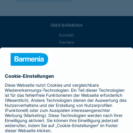
ÜBER BARMENIA
Kontakt
Karriere
Presse
Unternehmen
Anfahrt
Affiliate-Partner werden
Barmenia ist Teil der BarmeniaGothaer
BELIEBTE SEITEN
Kranken-Zusatzversicherung
Tierversicherungen
Haftpflichtversicherung
Hausratversicherung