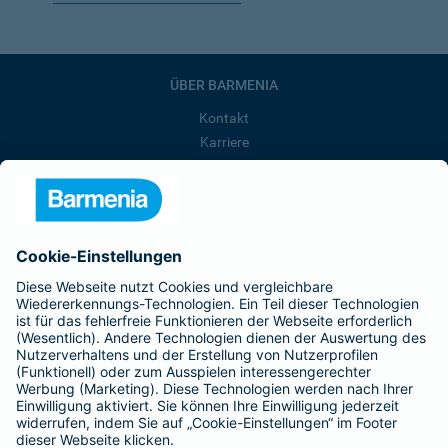
ÜBER BARMENIA
Kontakt
Karriere
Presse
Unternehmen
Anfahrt
Affiliate-Partner werden
Barmenia ist Teil der BarmeniaGothaer
BELIEBTE SEITEN
Kranken-Zusatzversicherung
Tierversicherungen
Haftpflichtversicherung
Hausratversicherung