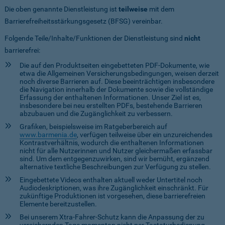
Die oben genannte Dienstleistung ist
teilweise
mit dem
Barrierefreiheitsstärkungsgesetz (BFSG) vereinbar.
Folgende Teile/Inhalte/Funktionen der Dienstleistung sind
nicht
barrierefrei:
Die auf den Produktseiten eingebetteten PDF-Dokumente, wie
etwa die Allgemeinen Versicherungsbedingungen, weisen derzeit
noch diverse Barrieren auf. Diese beeinträchtigen insbesondere
die Navigation innerhalb der Dokumente sowie die vollständige
Erfassung der enthaltenen Informationen. Unser Ziel ist es,
insbesondere bei neu erstellten PDFs, bestehende Barrieren
abzubauen und die Zugänglichkeit zu verbessern.
Grafiken, beispielsweise im Ratgeberbereich auf
www.barmenia.de
, verfügen teilweise über ein unzureichendes
Kontrastverhältnis, wodurch die enthaltenen Informationen
nicht für alle Nutzerinnen und Nutzer gleichermaßen erfassbar
sind. Um dem entgegenzuwirken, sind wir bemüht, ergänzend
alternative textliche Beschreibungen zur Verfügung zu stellen.
Eingebettete Videos enthalten aktuell weder Untertitel noch
Audiodeskriptionen, was ihre Zugänglichkeit einschränkt. Für
zukünftige Produktionen ist vorgesehen, diese barrierefreien
Elemente bereitzustellen.
Bei unserem Xtra-Fahrer-Schutz kann die Anpassung der zu