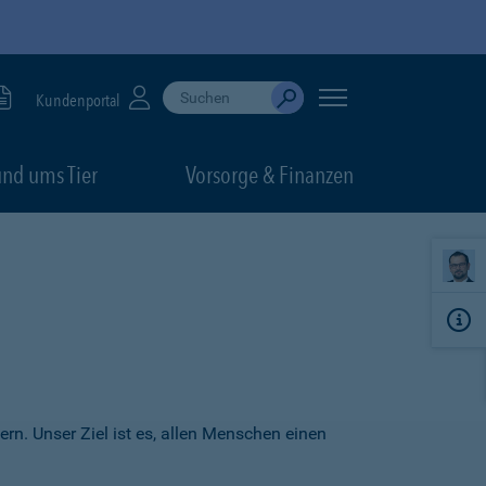
Suche durchführen
When autocomplete results are available, use up
Kundenportal
Absenden
nd ums Tier
Vorsorge & Finanzen
ern. Unser Ziel ist es, allen Menschen einen