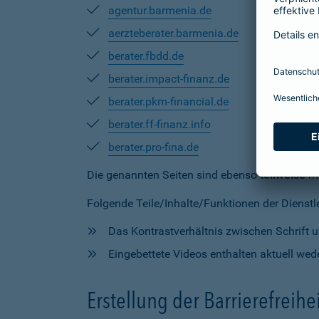
agentur.barmenia.de
aerzteberater.barmenia.de
berater.fbdd.de
berater.impact-finanz.de
berater.pkm-financial.de
berater.ff-finanz.info
berater.pro-fina.de
Die genannten Seiten sind ebenso
teilweise
mi
Folgende Teile/Inhalte/Funktionen der Dienstlei
Das Kontrastverhältnis zwischen Schrift un
Eingebettete Videos enthalten aktuell wede
Erstellung der Barrierefreihe