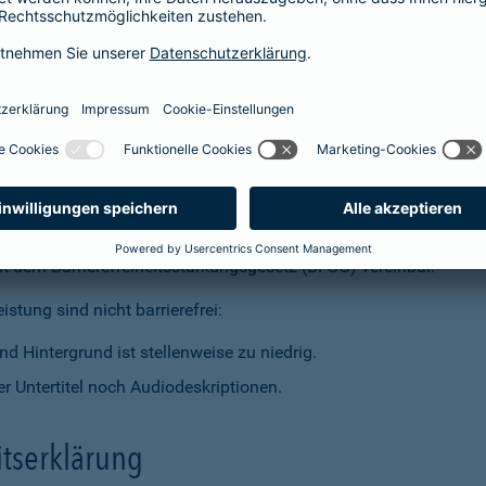
t dem Barrierefreiheitsstärkungsgesetz (BFSG) vereinbar.
stung sind nicht barrierefrei:
d Hintergrund ist stellenweise zu niedrig.
r Untertitel noch Audiodeskriptionen.
itserklärung