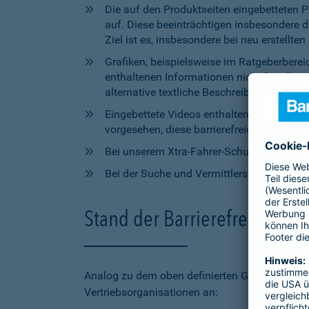
Die auf den Produktseiten eingebetteten 
auf. Diese beeinträchtigen insbesondere 
Ziel ist es, insbesondere bei neu erstell
Grafiken, beispielsweise im Ratgeberbere
enthaltenen Informationen nicht für alle
alternative textliche Beschreibungen zur V
Eingebettete Videos enthalten aktuell wede
vorgesehen, diese barrierefreien Elemente 
Bei unserem Xtra-Fahrer-Schutz kann di
Bei der Suche und Vermittlersuche auf bar
Stand der Barrierefreiheit 
Analog zu dem oben definierten Geltungsbereic
Vertriebsorganisationen an: