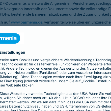
PDF-Dokumente, wie etwa die Allgemeinen Versicherungsbedingun
die Navigation innerhalb der Dokumente sowie die vollständige 
ten PDFs, bestehende Barrieren abzubauen und die Zugänglichkeit 
ich auf
www.barmenia.de
, verfügen teilweise über ein unzureich
 Nutzerinnen und Nutzer gleichermaßen erfassbar sind. Um dem 
erfügung zu stellen.
r Untertitel noch Audiodeskriptionen, was ihre Zugänglichkeit e
bereitzustellen.
e Anpassung der zu versichernden Tage momentan nicht per Ta
menia.de ist das Kontrastverhältnis zwischen Schrift und Hinter
auf den Vermittler-Homepages
h streben wir die Umsetzung der digitalen Barrierefreiheit auf