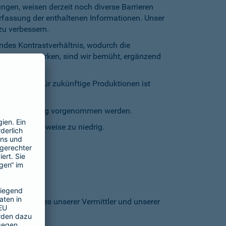
gen, weisen derzeit noch diverse Barrieren
Erfassung der enthaltenen Informationen. Unser
zu verbessern.
endes Kontrastverhältnis, wodurch die
entgegenzuwirken, sind wir bemüht, ergänzend
inschränkt. Für zukünftige Produktionen ist
staturbedienung vorgenommen werden.
grund stellenweise zu niedrig.
 den Homepages unserer Vermittler und unserer