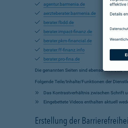
agentur.barmenia.de
aerzteberater.barmenia.de
berater.fbdd.de
berater.impact-finanz.de
berater.pkm-financial.de
berater.ff-finanz.info
berater.pro-fina.de
Die genannten Seiten sind ebenso
teilweise
mi
Folgende Teile/Inhalte/Funktionen der Dienstlei
Das Kontrastverhältnis zwischen Schrift un
Eingebettete Videos enthalten aktuell wede
Erstellung der Barrierefreihe