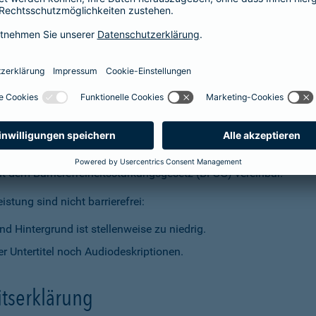
t dem Barrierefreiheitsstärkungsgesetz (BFSG) vereinbar.
stung sind nicht barrierefrei:
d Hintergrund ist stellenweise zu niedrig.
r Untertitel noch Audiodeskriptionen.
itserklärung