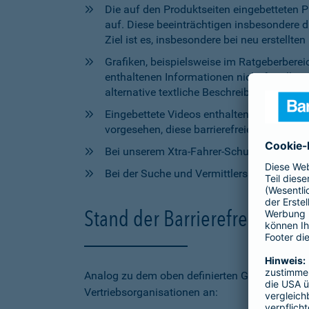
Die auf den Produktseiten eingebetteten 
auf. Diese beeinträchtigen insbesondere 
Ziel ist es, insbesondere bei neu erstell
Grafiken, beispielsweise im Ratgeberbere
enthaltenen Informationen nicht für alle
alternative textliche Beschreibungen zur V
Eingebettete Videos enthalten aktuell wede
vorgesehen, diese barrierefreien Elemente 
Bei unserem Xtra-Fahrer-Schutz kann di
Bei der Suche und Vermittlersuche auf bar
Stand der Barrierefreiheit 
Analog zu dem oben definierten Geltungsbereic
Vertriebsorganisationen an: