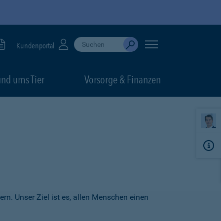
Suche durchführen
When autocomplete results are available, use up
Kundenportal
Absenden
nd ums Tier
Vorsorge & Finanzen
ern. Unser Ziel ist es, allen Menschen einen