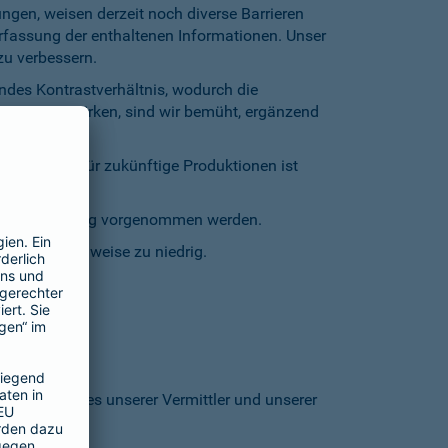
gen, weisen derzeit noch diverse Barrieren
Erfassung der enthaltenen Informationen. Unser
zu verbessern.
endes Kontrastverhältnis, wodurch die
entgegenzuwirken, sind wir bemüht, ergänzend
inschränkt. Für zukünftige Produktionen ist
staturbedienung vorgenommen werden.
grund stellenweise zu niedrig.
 den Homepages unserer Vermittler und unserer