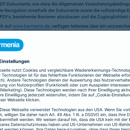
PDF-Dokumente, wie etwa die Allgemeinen Versicherungsbedingun
die Navigation innerhalb der Dokumente sowie die vollständige 
ten PDFs, bestehende Barrieren abzubauen und die Zugänglichkeit 
ich auf
www.barmenia.de
, verfügen teilweise über ein unzureich
 Nutzerinnen und Nutzer gleichermaßen erfassbar sind. Um dem 
erfügung zu stellen.
r Untertitel noch Audiodeskriptionen, was ihre Zugänglichkeit e
bereitzustellen.
e Anpassung der zu versichernden Tage momentan nicht per Ta
menia.de ist das Kontrastverhältnis zwischen Schrift und Hinter
auf den Vermittler-Homepages
h streben wir die Umsetzung der digitalen Barrierefreiheit auf