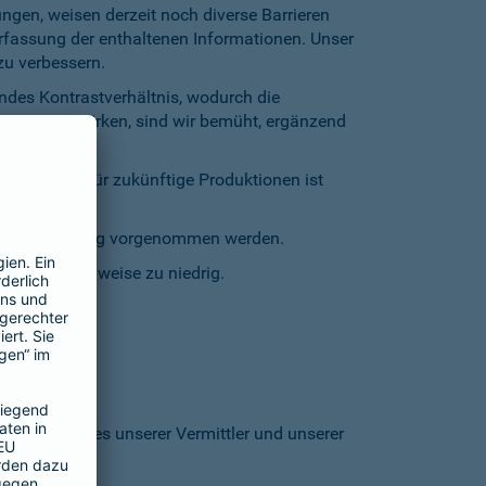
gen, weisen derzeit noch diverse Barrieren
Erfassung der enthaltenen Informationen. Unser
zu verbessern.
endes Kontrastverhältnis, wodurch die
entgegenzuwirken, sind wir bemüht, ergänzend
inschränkt. Für zukünftige Produktionen ist
staturbedienung vorgenommen werden.
grund stellenweise zu niedrig.
 den Homepages unserer Vermittler und unserer