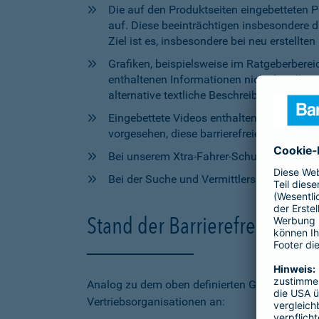
Die auf den Produktseiten eingebetteten 
auf. Diese beeinträchtigen insbesondere 
Ziel ist es, insbesondere bei neu erstell
Grafiken, beispielsweise im Ratgeberbere
enthaltenen Informationen nicht für alle
alternative textliche Beschreibungen zur V
Eingebettete Videos enthalten aktuell wede
vorgesehen, diese barrierefreien Elemente 
Bei unserem Xtra-Fahrer-Schutz kann di
Bei der Suche und Vermittlersuche auf bar
Stand der Barrierefreiheit 
Analog zu dem oben definierten Geltungsbereic
Vertriebsorganisationen an: