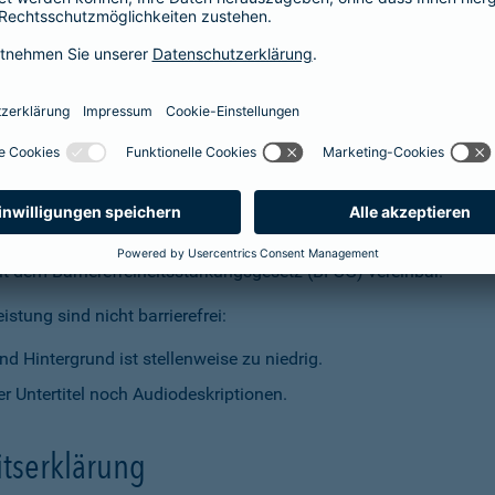
t dem Barrierefreiheitsstärkungsgesetz (BFSG) vereinbar.
stung sind nicht barrierefrei:
d Hintergrund ist stellenweise zu niedrig.
r Untertitel noch Audiodeskriptionen.
itserklärung