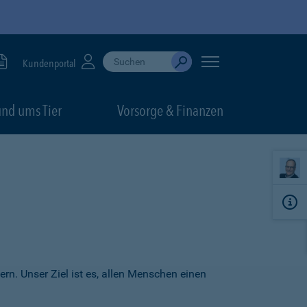
Suche durchführen
When autocomplete results are available, use up
Kundenportal
Absenden
nd ums Tier
Vorsorge & Finanzen
ern. Unser Ziel ist es, allen Menschen einen