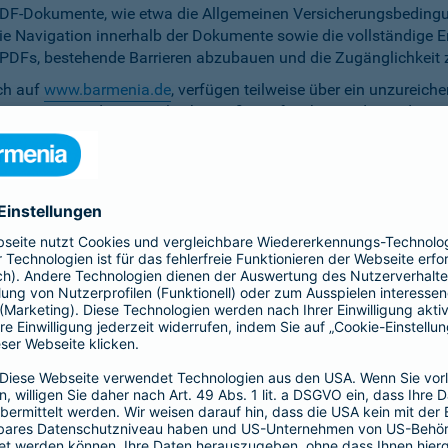
PDF-Dokumente, wie etwa die Allgemeinen Versicherungsbedingun
die Navigation innerhalb der Dokumente sowie die vollständige 
ten PDFs, bestehende Barrieren abzubauen und die Zugänglichkeit 
ich auf
www.barmenia.de
, verfügen teilweise über ein unzureich
 Nutzerinnen und Nutzer gleichermaßen erfassbar sind. Um dem 
erfügung zu stellen.
r Untertitel noch Audiodeskriptionen, was ihre Zugänglichkeit e
bereitzustellen.
e Anpassung der zu versichernden Tage momentan nicht per Ta
menia.de ist das Kontrastverhältnis zwischen Schrift und Hinter
auf den Vermittler-Homepages
h streben wir die Umsetzung der digitalen Barrierefreiheit auf