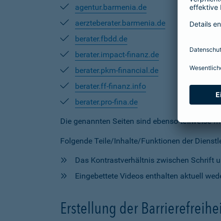
agentur.barmenia.de
aerzteberater.barmenia.de
berater.fbdd.de
berater.impact-finanz.de
berater.pkm-financial.de
berater.ff-finanz.info
berater.pro-fina.de
Die genannten Seiten sind ebenso
teilweise
mi
Folgende Teile/Inhalte/Funktionen der Dienstlei
Das Kontrastverhältnis zwischen Schrift un
Eingebettete Videos enthalten aktuell wede
Erstellung der Barrierefreihe