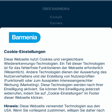
ÜBER BARMENIA
Kontakt
Karriere
Presse
Unternehmen
Anfahrt
Affiliate-Partner werden
Barmenia ist Teil der BarmeniaGothaer
BELIEBTE SEITEN
Kranken-Zusatzversicherung
Tierversicherungen
Haftpflichtversicherung
Hausratversicherung
SERVICE
Adresse ändern