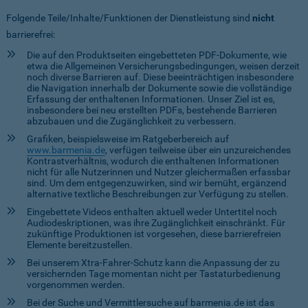
Folgende Teile/Inhalte/Funktionen der Dienstleistung sind
nicht
barrierefrei:
Die auf den Produktseiten eingebetteten PDF-Dokumente, wie
etwa die Allgemeinen Versicherungsbedingungen, weisen derzeit
noch diverse Barrieren auf. Diese beeinträchtigen insbesondere
die Navigation innerhalb der Dokumente sowie die vollständige
Erfassung der enthaltenen Informationen. Unser Ziel ist es,
insbesondere bei neu erstellten PDFs, bestehende Barrieren
abzubauen und die Zugänglichkeit zu verbessern.
Grafiken, beispielsweise im Ratgeberbereich auf
www.barmenia.de
, verfügen teilweise über ein unzureichendes
Kontrastverhältnis, wodurch die enthaltenen Informationen
nicht für alle Nutzerinnen und Nutzer gleichermaßen erfassbar
sind. Um dem entgegenzuwirken, sind wir bemüht, ergänzend
alternative textliche Beschreibungen zur Verfügung zu stellen.
Eingebettete Videos enthalten aktuell weder Untertitel noch
Audiodeskriptionen, was ihre Zugänglichkeit einschränkt. Für
zukünftige Produktionen ist vorgesehen, diese barrierefreien
Elemente bereitzustellen.
Bei unserem Xtra-Fahrer-Schutz kann die Anpassung der zu
versichernden Tage momentan nicht per Tastaturbedienung
vorgenommen werden.
Bei der Suche und Vermittlersuche auf barmenia.de ist das