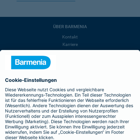
ÜBER BARMENIA
Kontakt
Karriere
Presse
Unternehmen
Anfahrt
Affiliate-Partner werden
Barmenia ist Teil der BarmeniaGothaer
BELIEBTE SEITEN
Kranken-Zusatzversicherung
Tierversicherungen
Haftpflichtversicherung
Hausratversicherung