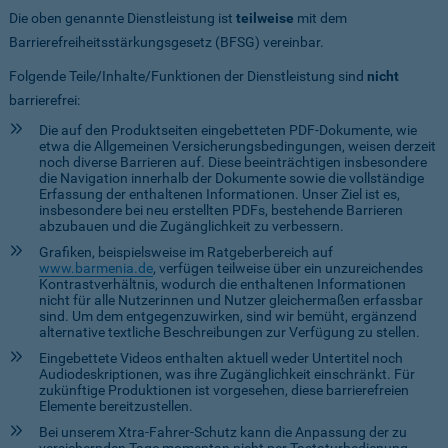
Die oben genannte Dienstleistung ist
teilweise
mit dem
Barrierefreiheitsstärkungsgesetz (BFSG) vereinbar.
Folgende Teile/Inhalte/Funktionen der Dienstleistung sind
nicht
barrierefrei:
Die auf den Produktseiten eingebetteten PDF-Dokumente, wie
etwa die Allgemeinen Versicherungsbedingungen, weisen derzeit
noch diverse Barrieren auf. Diese beeinträchtigen insbesondere
die Navigation innerhalb der Dokumente sowie die vollständige
Erfassung der enthaltenen Informationen. Unser Ziel ist es,
insbesondere bei neu erstellten PDFs, bestehende Barrieren
abzubauen und die Zugänglichkeit zu verbessern.
Grafiken, beispielsweise im Ratgeberbereich auf
www.barmenia.de
, verfügen teilweise über ein unzureichendes
Kontrastverhältnis, wodurch die enthaltenen Informationen
nicht für alle Nutzerinnen und Nutzer gleichermaßen erfassbar
sind. Um dem entgegenzuwirken, sind wir bemüht, ergänzend
alternative textliche Beschreibungen zur Verfügung zu stellen.
Eingebettete Videos enthalten aktuell weder Untertitel noch
Audiodeskriptionen, was ihre Zugänglichkeit einschränkt. Für
zukünftige Produktionen ist vorgesehen, diese barrierefreien
Elemente bereitzustellen.
Bei unserem Xtra-Fahrer-Schutz kann die Anpassung der zu