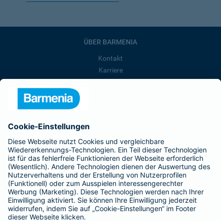
ÜBER BARMENIA
Kontakt
Karriere
Presse
Unternehmen
Anfahrt
Affiliate-Partner werden
Barmenia ist Teil der BarmeniaGothaer
BELIEBTE SEITEN
Kranken-Zusatzversicherung
Tierversicherungen
Haftpflichtversicherung
Hausratversicherung