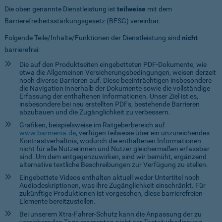
Die oben genannte Dienstleistung ist
teilweise
mit dem
Barrierefreiheitsstärkungsgesetz (BFSG) vereinbar.
Folgende Teile/Inhalte/Funktionen der Dienstleistung sind
nicht
barrierefrei:
Die auf den Produktseiten eingebetteten PDF-Dokumente, wie
etwa die Allgemeinen Versicherungsbedingungen, weisen derzeit
noch diverse Barrieren auf. Diese beeinträchtigen insbesondere
die Navigation innerhalb der Dokumente sowie die vollständige
Erfassung der enthaltenen Informationen. Unser Ziel ist es,
insbesondere bei neu erstellten PDFs, bestehende Barrieren
abzubauen und die Zugänglichkeit zu verbessern.
Grafiken, beispielsweise im Ratgeberbereich auf
www.barmenia.de
, verfügen teilweise über ein unzureichendes
Kontrastverhältnis, wodurch die enthaltenen Informationen
nicht für alle Nutzerinnen und Nutzer gleichermaßen erfassbar
sind. Um dem entgegenzuwirken, sind wir bemüht, ergänzend
alternative textliche Beschreibungen zur Verfügung zu stellen.
Eingebettete Videos enthalten aktuell weder Untertitel noch
Audiodeskriptionen, was ihre Zugänglichkeit einschränkt. Für
zukünftige Produktionen ist vorgesehen, diese barrierefreien
Elemente bereitzustellen.
Bei unserem Xtra-Fahrer-Schutz kann die Anpassung der zu