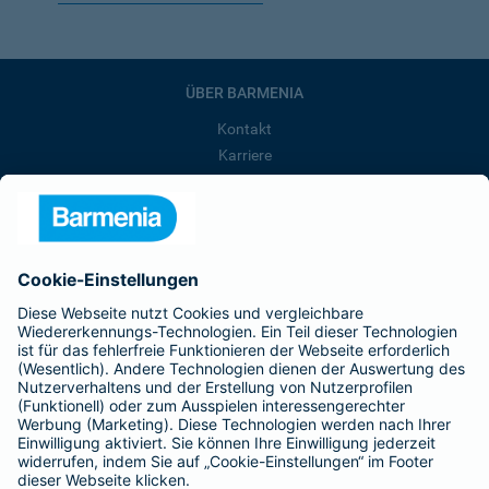
ÜBER BARMENIA
Kontakt
Karriere
Presse
Unternehmen
Anfahrt
Affiliate-Partner werden
Barmenia ist Teil der BarmeniaGothaer
BELIEBTE SEITEN
Kranken-Zusatzversicherung
Tierversicherungen
Haftpflichtversicherung
Hausratversicherung