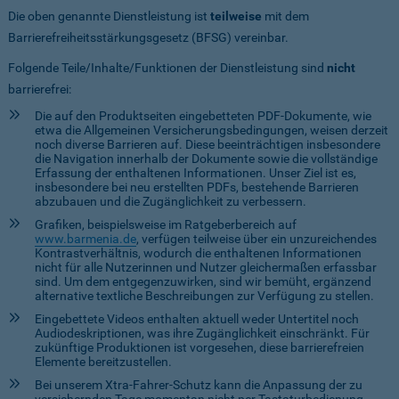
Die oben genannte Dienstleistung ist
teilweise
mit dem
Barrierefreiheitsstärkungsgesetz (BFSG) vereinbar.
Folgende Teile/Inhalte/Funktionen der Dienstleistung sind
nicht
barrierefrei:
Die auf den Produktseiten eingebetteten PDF-Dokumente, wie
etwa die Allgemeinen Versicherungsbedingungen, weisen derzeit
noch diverse Barrieren auf. Diese beeinträchtigen insbesondere
die Navigation innerhalb der Dokumente sowie die vollständige
Erfassung der enthaltenen Informationen. Unser Ziel ist es,
insbesondere bei neu erstellten PDFs, bestehende Barrieren
abzubauen und die Zugänglichkeit zu verbessern.
Grafiken, beispielsweise im Ratgeberbereich auf
www.barmenia.de
, verfügen teilweise über ein unzureichendes
Kontrastverhältnis, wodurch die enthaltenen Informationen
nicht für alle Nutzerinnen und Nutzer gleichermaßen erfassbar
sind. Um dem entgegenzuwirken, sind wir bemüht, ergänzend
alternative textliche Beschreibungen zur Verfügung zu stellen.
Eingebettete Videos enthalten aktuell weder Untertitel noch
Audiodeskriptionen, was ihre Zugänglichkeit einschränkt. Für
zukünftige Produktionen ist vorgesehen, diese barrierefreien
Elemente bereitzustellen.
Bei unserem Xtra-Fahrer-Schutz kann die Anpassung der zu