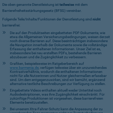
Die oben genannte Dienstleistung ist
teilweise
mit dem
Barrierefreiheitsstärkungsgesetz (BFSG) vereinbar.
Folgende Teile/Inhalte/Funktionen der Dienstleistung sind
nicht
barrierefrei:
Die auf den Produktseiten eingebetteten PDF-Dokumente, wie
etwa die Allgemeinen Versicherungsbedingungen, weisen derzeit
noch diverse Barrieren auf. Diese beeinträchtigen insbesondere
die Navigation innerhalb der Dokumente sowie die vollständige
Erfassung der enthaltenen Informationen. Unser Ziel ist es,
insbesondere bei neu erstellten PDFs, bestehende Barrieren
abzubauen und die Zugänglichkeit zu verbessern.
Grafiken, beispielsweise im Ratgeberbereich auf
www.barmenia.de
, verfügen teilweise über ein unzureichendes
Kontrastverhältnis, wodurch die enthaltenen Informationen
nicht für alle Nutzerinnen und Nutzer gleichermaßen erfassbar
sind. Um dem entgegenzuwirken, sind wir bemüht, ergänzend
alternative textliche Beschreibungen zur Verfügung zu stellen.
Eingebettete Videos enthalten aktuell weder Untertitel noch
Audiodeskriptionen, was ihre Zugänglichkeit einschränkt. Für
zukünftige Produktionen ist vorgesehen, diese barrierefreien
Elemente bereitzustellen.
Bei unserem Xtra-Fahrer-Schutz kann die Anpassung der zu