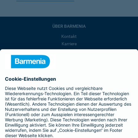
ÜBER BARMENIA
Kontakt
Karriere
Presse
Unternehmen
Anfahrt
Affiliate-Partner werden
Barmenia ist Teil der BarmeniaGothaer
BELIEBTE SEITEN
Kranken-Zusatzversicherung
Tierversicherungen
Haftpflichtversicherung
Hausratversicherung