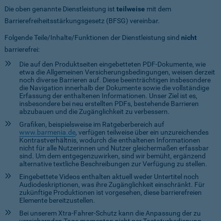
Die oben genannte Dienstleistung ist
teilweise
mit dem
Barrierefreiheitsstärkungsgesetz (BFSG) vereinbar.
Folgende Teile/Inhalte/Funktionen der Dienstleistung sind
nicht
barrierefrei:
Die auf den Produktseiten eingebetteten PDF-Dokumente, wie
etwa die Allgemeinen Versicherungsbedingungen, weisen derzeit
noch diverse Barrieren auf. Diese beeinträchtigen insbesondere
die Navigation innerhalb der Dokumente sowie die vollständige
Erfassung der enthaltenen Informationen. Unser Ziel ist es,
insbesondere bei neu erstellten PDFs, bestehende Barrieren
abzubauen und die Zugänglichkeit zu verbessern.
Grafiken, beispielsweise im Ratgeberbereich auf
www.barmenia.de
, verfügen teilweise über ein unzureichendes
Kontrastverhältnis, wodurch die enthaltenen Informationen
nicht für alle Nutzerinnen und Nutzer gleichermaßen erfassbar
sind. Um dem entgegenzuwirken, sind wir bemüht, ergänzend
alternative textliche Beschreibungen zur Verfügung zu stellen.
Eingebettete Videos enthalten aktuell weder Untertitel noch
Audiodeskriptionen, was ihre Zugänglichkeit einschränkt. Für
zukünftige Produktionen ist vorgesehen, diese barrierefreien
Elemente bereitzustellen.
Bei unserem Xtra-Fahrer-Schutz kann die Anpassung der zu