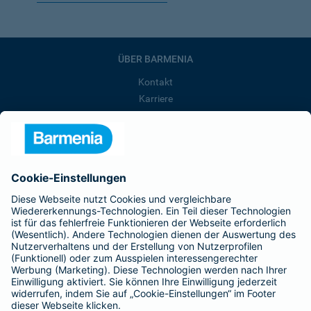
ÜBER BARMENIA
Kontakt
Karriere
Presse
Unternehmen
Anfahrt
Affiliate-Partner werden
Barmenia ist Teil der BarmeniaGothaer
BELIEBTE SEITEN
Kranken-Zusatzversicherung
Tierversicherungen
Haftpflichtversicherung
Hausratversicherung