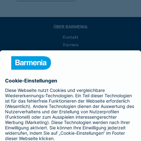
ÜBER BARMENIA
Kontakt
Karriere
Presse
Unternehmen
Anfahrt
Affiliate-Partner werden
Barmenia ist Teil der BarmeniaGothaer
BELIEBTE SEITEN
Kranken-Zusatzversicherung
Tierversicherungen
Haftpflichtversicherung
Hausratversicherung