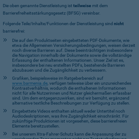
Die oben genannte Dienstleistung ist
teilweise
mit dem
Barrierefreiheitsstärkungsgesetz (BFSG) vereinbar.
Folgende Teile/Inhalte/Funktionen der Dienstleistung sind
nicht
barrierefrei:
Die auf den Produktseiten eingebetteten PDF-Dokumente, wie
etwa die Allgemeinen Versicherungsbedingungen, weisen derzeit
noch diverse Barrieren auf. Diese beeinträchtigen insbesondere
die Navigation innerhalb der Dokumente sowie die vollständige
Erfassung der enthaltenen Informationen. Unser Ziel ist es,
insbesondere bei neu erstellten PDFs, bestehende Barrieren
abzubauen und die Zugänglichkeit zu verbessern.
Grafiken, beispielsweise im Ratgeberbereich auf
www.barmenia.de
, verfügen teilweise über ein unzureichendes
Kontrastverhältnis, wodurch die enthaltenen Informationen
nicht für alle Nutzerinnen und Nutzer gleichermaßen erfassbar
sind. Um dem entgegenzuwirken, sind wir bemüht, ergänzend
alternative textliche Beschreibungen zur Verfügung zu stellen.
Eingebettete Videos enthalten aktuell weder Untertitel noch
Audiodeskriptionen, was ihre Zugänglichkeit einschränkt. Für
zukünftige Produktionen ist vorgesehen, diese barrierefreien
Elemente bereitzustellen.
Bei unserem Xtra-Fahrer-Schutz kann die Anpassung der zu