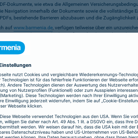
PDF-Dokumente, wie etwa die Allgemeinen Versicherungsbedingun
die Navigation innerhalb der Dokumente sowie die vollständige 
ten PDFs, bestehende Barrieren abzubauen und die Zugänglichkeit 
ich auf
www.barmenia.de
, verfügen teilweise über ein unzureich
 Nutzerinnen und Nutzer gleichermaßen erfassbar sind. Um dem 
erfügung zu stellen.
r Untertitel noch Audiodeskriptionen, was ihre Zugänglichkeit e
bereitzustellen.
e Anpassung der zu versichernden Tage momentan nicht per Ta
menia.de ist das Kontrastverhältnis zwischen Schrift und Hinter
auf den Vermittler-Homepages
h streben wir die Umsetzung der digitalen Barrierefreiheit auf