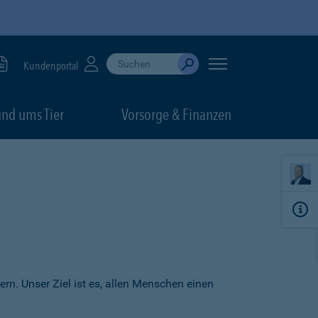
Suche durchführen
When autocomplete results are available, use up
Kundenportal
Absenden
nd ums Tier
Vorsorge & Finanzen
ern. Unser Ziel ist es, allen Menschen einen