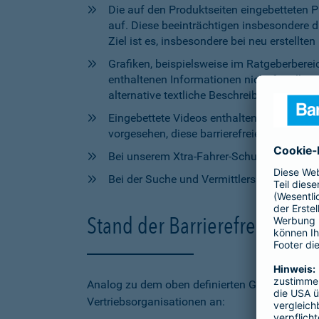
Die auf den Produktseiten eingebetteten 
auf. Diese beeinträchtigen insbesondere 
Ziel ist es, insbesondere bei neu erstell
Grafiken, beispielsweise im Ratgeberbere
enthaltenen Informationen nicht für alle
alternative textliche Beschreibungen zur V
Eingebettete Videos enthalten aktuell wede
vorgesehen, diese barrierefreien Elemente 
Bei unserem Xtra-Fahrer-Schutz kann di
Bei der Suche und Vermittlersuche auf bar
Stand der Barrierefreiheit 
Analog zu dem oben definierten Geltungsbereic
Vertriebsorganisationen an: