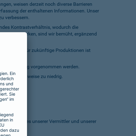
gen, weisen derzeit noch diverse Barrieren
Erfassung der enthaltenen Informationen. Unser
zu verbessern.
endes Kontrastverhältnis, wodurch die
entgegenzuwirken, sind wir bemüht, ergänzend
inschränkt. Für zukünftige Produktionen ist
staturbedienung vorgenommen werden.
grund stellenweise zu niedrig.
 den Homepages unserer Vermittler und unserer