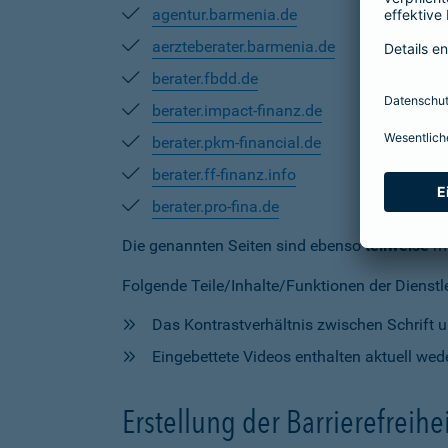
agentur.barmenia.de
aerzteberater.barmenia.de
berater.fbdd.de
berater.impact-finanz.de
berater.pkm-financial.de
berater.ff-finanz.info
berater.pro-fina.de
Die genannten Seiten sind ebenso
teilweise
mi
Folgende Teile/Inhalte/Funktionen der Dienstlei
Das Kontrastverhältnis zwischen Schrift un
Eingebettete Videos enthalten aktuell wede
Erstellung der Barrierefreihe