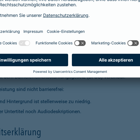
t dem Barrierefreiheitsstärkungsgesetz (BFSG) vereinbar.
stung sind nicht barrierefrei:
d Hintergrund ist stellenweise zu niedrig.
r Untertitel noch Audiodeskriptionen.
itserklärung