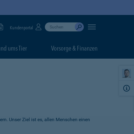
Suche durchführen
When autocomplete results are available, use up
Kundenportal
Absenden
nd ums Tier
Vorsorge & Finanzen
ern. Unser Ziel ist es, allen Menschen einen