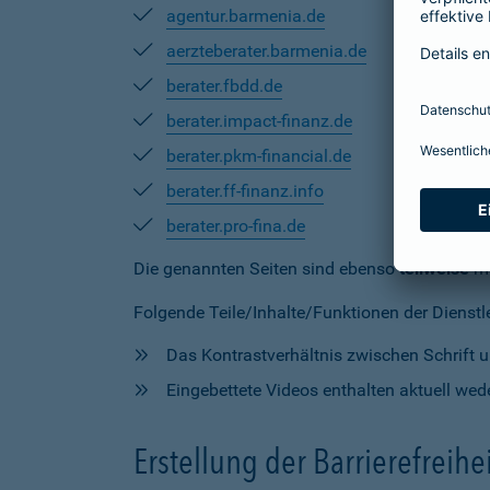
agentur.barmenia.de
aerzteberater.barmenia.de
berater.fbdd.de
berater.impact-finanz.de
berater.pkm-financial.de
berater.ff-finanz.info
berater.pro-fina.de
Die genannten Seiten sind ebenso
teilweise
mi
Folgende Teile/Inhalte/Funktionen der Dienstlei
Das Kontrastverhältnis zwischen Schrift un
Eingebettete Videos enthalten aktuell wede
Erstellung der Barrierefreihe