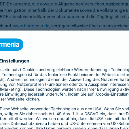
PDF-Dokumente, wie etwa die Allgemeinen Versicherungsbedingun
die Navigation innerhalb der Dokumente sowie die vollständige 
ten PDFs, bestehende Barrieren abzubauen und die Zugänglichkeit 
ich auf
www.barmenia.de
, verfügen teilweise über ein unzureich
 Nutzerinnen und Nutzer gleichermaßen erfassbar sind. Um dem 
erfügung zu stellen.
r Untertitel noch Audiodeskriptionen, was ihre Zugänglichkeit e
bereitzustellen.
e Anpassung der zu versichernden Tage momentan nicht per Ta
menia.de ist das Kontrastverhältnis zwischen Schrift und Hinter
auf den Vermittler-Homepages
h streben wir die Umsetzung der digitalen Barrierefreiheit auf