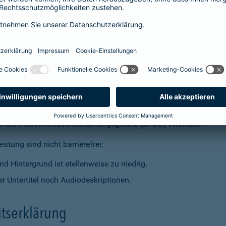
t dem Barrierefreiheitsstärkungsgesetz (BFSG) vereinbar.
stung sind nicht barrierefrei:
d Hintergrund ist stellenweise zu niedrig.
r Untertitel noch Audiodeskriptionen.
itserklärung