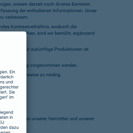
gen, weisen derzeit noch diverse Barrieren
Erfassung der enthaltenen Informationen. Unser
zu verbessern.
endes Kontrastverhältnis, wodurch die
entgegenzuwirken, sind wir bemüht, ergänzend
inschränkt. Für zukünftige Produktionen ist
staturbedienung vorgenommen werden.
grund stellenweise zu niedrig.
 den Homepages unserer Vermittler und unserer