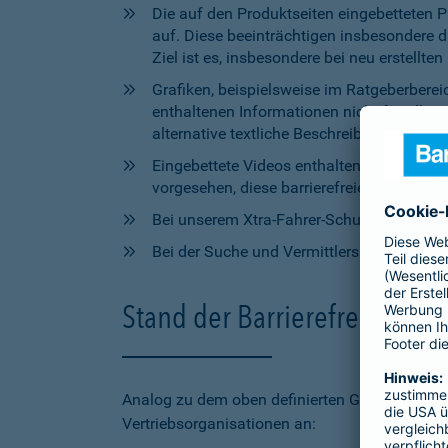
Die auf den Produktseiten eingebetteten 
auf. Diese beeinträchtigen insbesondere 
Ziel ist es, insbesondere bei neu erstell
Grafiken, beispielsweise im Ratgeberbere
enthaltenen Informationen nicht für alle
alternative textliche Beschreibungen zur V
Eingebettete Videos enthalten aktuell wede
vorgesehen, diese barrierefreien Elemente 
Bei unserem Xtra-Fahrer-Schutz kann di
Bei der Suche und Vermittlersuche auf bar
Stand der Barrierefreiheit 
Analog zu dem oben definierten Geltungsbereic
Vertriebsorganisationen an: