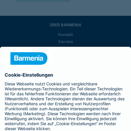
ÜBER BARMENIA
Kontakt
Karriere
Presse
Unternehmen
Anfahrt
Affiliate-Partner werden
Barmenia ist Teil der BarmeniaGothaer
BELIEBTE SEITEN
Kranken-Zusatzversicherung
Tierversicherungen
Haftpflichtversicherung
Hausratversicherung