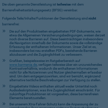
Die oben genannte Dienstleistung ist
teilweise
mit dem
Barrierefreiheitsstärkungsgesetz (BFSG) vereinbar.
Folgende Teile/Inhalte/Funktionen der Dienstleistung sind
nicht
barrierefrei:
Die auf den Produktseiten eingebetteten PDF-Dokumente, wie
etwa die Allgemeinen Versicherungsbedingungen, weisen derzeit
noch diverse Barrieren auf. Diese beeinträchtigen insbesondere
die Navigation innerhalb der Dokumente sowie die vollständige
Erfassung der enthaltenen Informationen. Unser Ziel ist es,
insbesondere bei neu erstellten PDFs, bestehende Barrieren
abzubauen und die Zugänglichkeit zu verbessern.
Grafiken, beispielsweise im Ratgeberbereich auf
www.barmenia.de
, verfügen teilweise über ein unzureichendes
Kontrastverhältnis, wodurch die enthaltenen Informationen
nicht für alle Nutzerinnen und Nutzer gleichermaßen erfassbar
sind. Um dem entgegenzuwirken, sind wir bemüht, ergänzend
alternative textliche Beschreibungen zur Verfügung zu stellen.
Eingebettete Videos enthalten aktuell weder Untertitel noch
Audiodeskriptionen, was ihre Zugänglichkeit einschränkt. Für
zukünftige Produktionen ist vorgesehen, diese barrierefreien
Elemente bereitzustellen.
Bei unserem Xtra-Fahrer-Schutz kann die Anpassung der zu