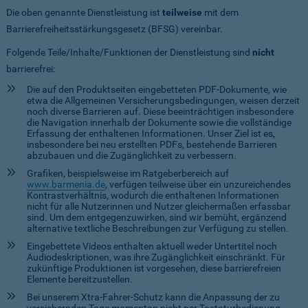
Die oben genannte Dienstleistung ist
teilweise
mit dem
Barrierefreiheitsstärkungsgesetz (BFSG) vereinbar.
Folgende Teile/Inhalte/Funktionen der Dienstleistung sind
nicht
barrierefrei:
Die auf den Produktseiten eingebetteten PDF-Dokumente, wie
etwa die Allgemeinen Versicherungsbedingungen, weisen derzeit
noch diverse Barrieren auf. Diese beeinträchtigen insbesondere
die Navigation innerhalb der Dokumente sowie die vollständige
Erfassung der enthaltenen Informationen. Unser Ziel ist es,
insbesondere bei neu erstellten PDFs, bestehende Barrieren
abzubauen und die Zugänglichkeit zu verbessern.
Grafiken, beispielsweise im Ratgeberbereich auf
www.barmenia.de
, verfügen teilweise über ein unzureichendes
Kontrastverhältnis, wodurch die enthaltenen Informationen
nicht für alle Nutzerinnen und Nutzer gleichermaßen erfassbar
sind. Um dem entgegenzuwirken, sind wir bemüht, ergänzend
alternative textliche Beschreibungen zur Verfügung zu stellen.
Eingebettete Videos enthalten aktuell weder Untertitel noch
Audiodeskriptionen, was ihre Zugänglichkeit einschränkt. Für
zukünftige Produktionen ist vorgesehen, diese barrierefreien
Elemente bereitzustellen.
Bei unserem Xtra-Fahrer-Schutz kann die Anpassung der zu