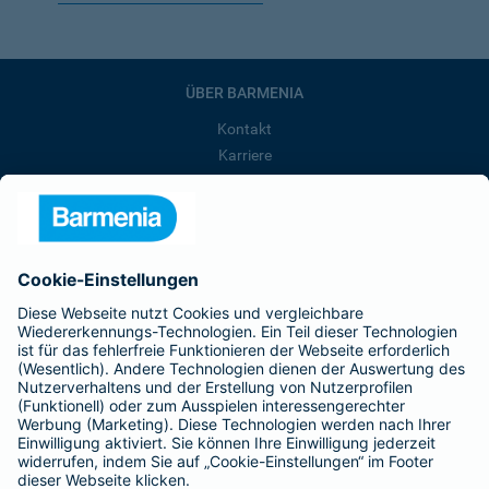
ÜBER BARMENIA
Kontakt
Karriere
Presse
Unternehmen
Anfahrt
Affiliate-Partner werden
Barmenia ist Teil der BarmeniaGothaer
BELIEBTE SEITEN
Kranken-Zusatzversicherung
Tierversicherungen
Haftpflichtversicherung
Hausratversicherung