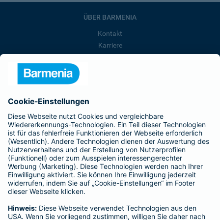
ÜBER BARMENIA
Kontakt
Karriere
Presse
Unternehmen
Anfahrt
Affiliate-Partner werden
Barmenia ist Teil der BarmeniaGothaer
BELIEBTE SEITEN
Kranken-Zusatzversicherung
Tierversicherungen
Haftpflichtversicherung
Hausratversicherung
SERVICE
Adresse ändern