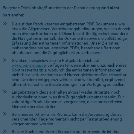
Folgende Teile/Inhalte/Funktionen der Dienstleistung sind
nicht
barrierefrei:
Die auf den Produktseiten eingebetteten PDF-Dokumente, wie
etwa die Allgemeinen Versicherungsbedingungen, weisen derzeit
noch diverse Barrieren auf. Diese beeinträchtigen insbesondere
die Navigation innerhalb der Dokumente sowie die vollständige
Erfassung der enthaltenen Informationen. Unser Ziel ist es,
insbesondere bei neu erstellten PDFs, bestehende Barrieren
abzubauen und die Zugänglichkeit zu verbessern.
Grafiken, beispielsweise im Ratgeberbereich auf
www.barmenia.de
, verfügen teilweise über ein unzureichendes
Kontrastverhältnis, wodurch die enthaltenen Informationen
nicht für alle Nutzerinnen und Nutzer gleichermaßen erfassbar
sind. Um dem entgegenzuwirken, sind wir bemüht, ergänzend
alternative textliche Beschreibungen zur Verfügung zu stellen.
Eingebettete Videos enthalten aktuell weder Untertitel noch
Audiodeskriptionen, was ihre Zugänglichkeit einschränkt. Für
zukünftige Produktionen ist vorgesehen, diese barrierefreien
Elemente bereitzustellen.
Bei unserem Xtra-Fahrer-Schutz kann die Anpassung der zu
versichernden Tage momentan nicht per Tastaturbedienung
vorgenommen werden.
Bei der Suche und Vermittlersuche auf barmenia.de ist das