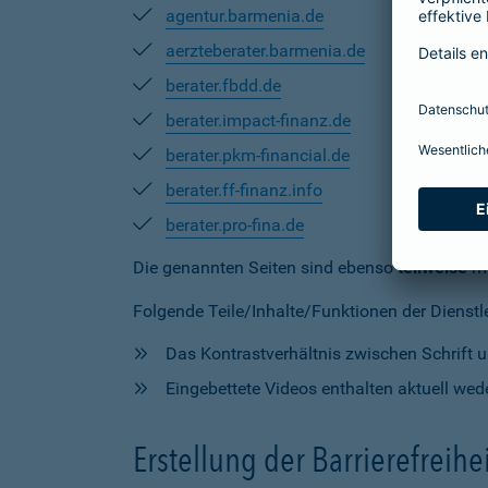
agentur.barmenia.de
aerzteberater.barmenia.de
berater.fbdd.de
berater.impact-finanz.de
berater.pkm-financial.de
berater.ff-finanz.info
berater.pro-fina.de
Die genannten Seiten sind ebenso
teilweise
mi
Folgende Teile/Inhalte/Funktionen der Dienstlei
Das Kontrastverhältnis zwischen Schrift un
Eingebettete Videos enthalten aktuell wede
Erstellung der Barrierefreihe