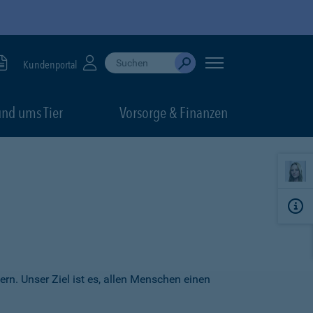
Suche durchführen
When autocomplete results are available, use up
Kundenportal
Absenden
nd ums Tier
Vorsorge & Finanzen
ern. Unser Ziel ist es, allen Menschen einen