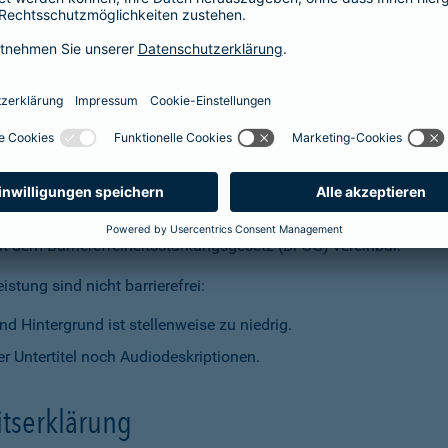
t dem Barrierefreiheitsstärkungsgesetz (BFSG) vereinbar.
stung sind nicht barrierefrei:
d Hintergrund ist stellenweise zu niedrig.
r Untertitel noch Audiodeskriptionen.
itserklärung