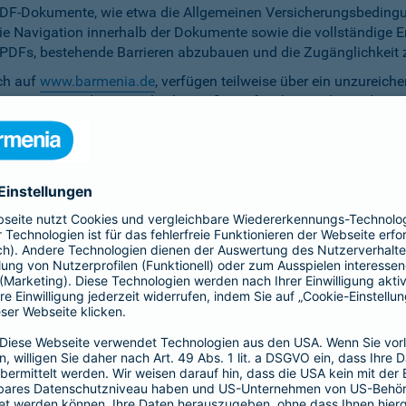
PDF-Dokumente, wie etwa die Allgemeinen Versicherungsbedingun
die Navigation innerhalb der Dokumente sowie die vollständige 
ten PDFs, bestehende Barrieren abzubauen und die Zugänglichkeit 
ich auf
www.barmenia.de
, verfügen teilweise über ein unzureich
 Nutzerinnen und Nutzer gleichermaßen erfassbar sind. Um dem 
erfügung zu stellen.
r Untertitel noch Audiodeskriptionen, was ihre Zugänglichkeit e
bereitzustellen.
e Anpassung der zu versichernden Tage momentan nicht per Ta
menia.de ist das Kontrastverhältnis zwischen Schrift und Hinter
auf den Vermittler-Homepages
h streben wir die Umsetzung der digitalen Barrierefreiheit auf