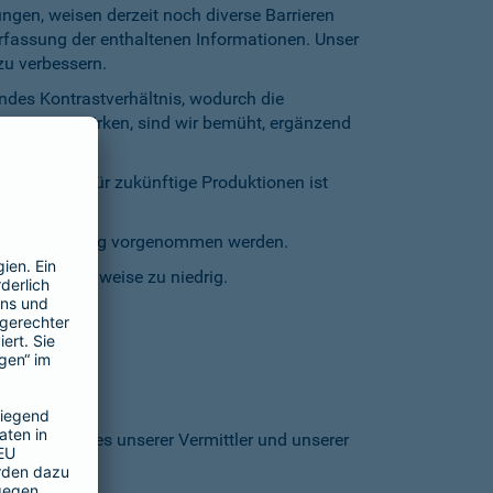
gen, weisen derzeit noch diverse Barrieren
Erfassung der enthaltenen Informationen. Unser
zu verbessern.
endes Kontrastverhältnis, wodurch die
entgegenzuwirken, sind wir bemüht, ergänzend
inschränkt. Für zukünftige Produktionen ist
staturbedienung vorgenommen werden.
grund stellenweise zu niedrig.
 den Homepages unserer Vermittler und unserer