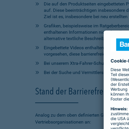
Die auf den Produktseiten eingebetteten 
auf. Diese beeinträchtigen insbesondere 
Ziel ist es, insbesondere bei neu erstell
Grafiken, beispielsweise im Ratgeberbere
enthaltenen Informationen nicht für alle
alternative textliche Beschreibungen zur V
Eingebettete Videos enthalten aktuell wede
vorgesehen, diese barrierefreien Elemente 
Bei unserem Xtra-Fahrer-Schutz kann di
Bei der Suche und Vermittlersuche auf bar
Stand der Barrierefreiheit 
Analog zu dem oben definierten Geltungsbereic
Vertriebsorganisationen an: