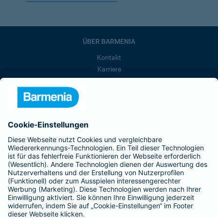
ÜBER BARMENIA
Kontakt
Karriere
Presse
Unternehmen
Anfahrt
Affiliate-Partner werden
Barmenia ist Teil der BarmeniaGothaer
BELIEBTE SEITEN
Kranken-Zusatzversicherung
Tierversicherungen
Haftpflichtversicherung
Hausratversicherung