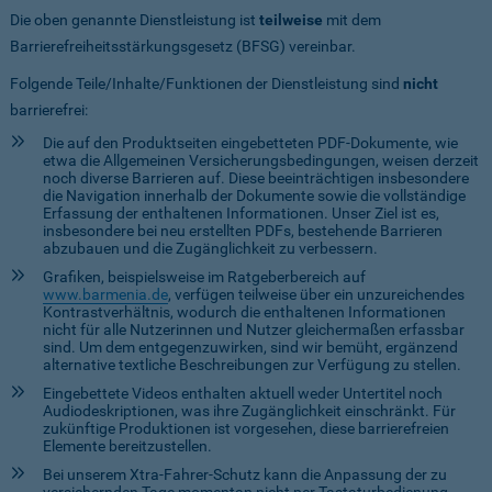
Die oben genannte Dienstleistung ist
teilweise
mit dem
Barrierefreiheitsstärkungsgesetz (BFSG) vereinbar.
Folgende Teile/Inhalte/Funktionen der Dienstleistung sind
nicht
barrierefrei:
Die auf den Produktseiten eingebetteten PDF-Dokumente, wie
etwa die Allgemeinen Versicherungsbedingungen, weisen derzeit
noch diverse Barrieren auf. Diese beeinträchtigen insbesondere
die Navigation innerhalb der Dokumente sowie die vollständige
Erfassung der enthaltenen Informationen. Unser Ziel ist es,
insbesondere bei neu erstellten PDFs, bestehende Barrieren
abzubauen und die Zugänglichkeit zu verbessern.
Grafiken, beispielsweise im Ratgeberbereich auf
www.barmenia.de
, verfügen teilweise über ein unzureichendes
Kontrastverhältnis, wodurch die enthaltenen Informationen
nicht für alle Nutzerinnen und Nutzer gleichermaßen erfassbar
sind. Um dem entgegenzuwirken, sind wir bemüht, ergänzend
alternative textliche Beschreibungen zur Verfügung zu stellen.
Eingebettete Videos enthalten aktuell weder Untertitel noch
Audiodeskriptionen, was ihre Zugänglichkeit einschränkt. Für
zukünftige Produktionen ist vorgesehen, diese barrierefreien
Elemente bereitzustellen.
Bei unserem Xtra-Fahrer-Schutz kann die Anpassung der zu