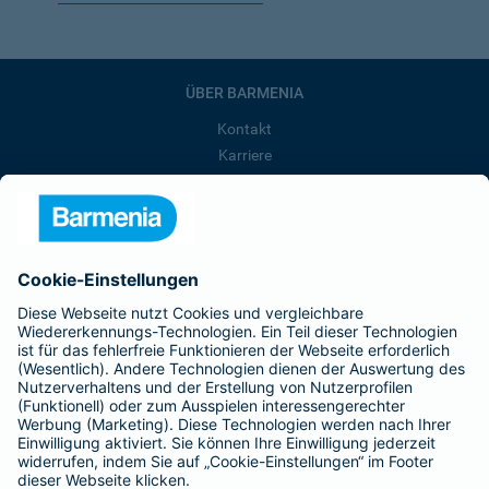
ÜBER BARMENIA
Kontakt
Karriere
Presse
Unternehmen
Anfahrt
Affiliate-Partner werden
Barmenia ist Teil der BarmeniaGothaer
BELIEBTE SEITEN
Kranken-Zusatzversicherung
Tierversicherungen
Haftpflichtversicherung
Hausratversicherung