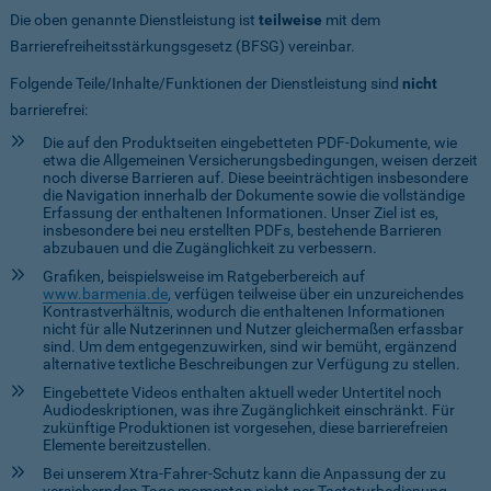
Die oben genannte Dienstleistung ist
teilweise
mit dem
Barrierefreiheitsstärkungsgesetz (BFSG) vereinbar.
Folgende Teile/Inhalte/Funktionen der Dienstleistung sind
nicht
barrierefrei:
Die auf den Produktseiten eingebetteten PDF-Dokumente, wie
etwa die Allgemeinen Versicherungsbedingungen, weisen derzeit
noch diverse Barrieren auf. Diese beeinträchtigen insbesondere
die Navigation innerhalb der Dokumente sowie die vollständige
Erfassung der enthaltenen Informationen. Unser Ziel ist es,
insbesondere bei neu erstellten PDFs, bestehende Barrieren
abzubauen und die Zugänglichkeit zu verbessern.
Grafiken, beispielsweise im Ratgeberbereich auf
www.barmenia.de
, verfügen teilweise über ein unzureichendes
Kontrastverhältnis, wodurch die enthaltenen Informationen
nicht für alle Nutzerinnen und Nutzer gleichermaßen erfassbar
sind. Um dem entgegenzuwirken, sind wir bemüht, ergänzend
alternative textliche Beschreibungen zur Verfügung zu stellen.
Eingebettete Videos enthalten aktuell weder Untertitel noch
Audiodeskriptionen, was ihre Zugänglichkeit einschränkt. Für
zukünftige Produktionen ist vorgesehen, diese barrierefreien
Elemente bereitzustellen.
Bei unserem Xtra-Fahrer-Schutz kann die Anpassung der zu