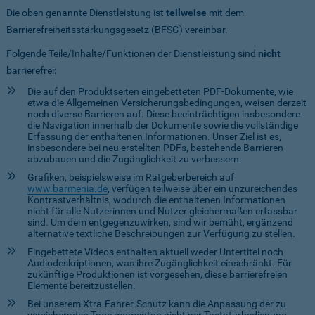
Die oben genannte Dienstleistung ist
teilweise
mit dem
Barrierefreiheitsstärkungsgesetz (BFSG) vereinbar.
Folgende Teile/Inhalte/Funktionen der Dienstleistung sind
nicht
barrierefrei:
Die auf den Produktseiten eingebetteten PDF-Dokumente, wie
etwa die Allgemeinen Versicherungsbedingungen, weisen derzeit
noch diverse Barrieren auf. Diese beeinträchtigen insbesondere
die Navigation innerhalb der Dokumente sowie die vollständige
Erfassung der enthaltenen Informationen. Unser Ziel ist es,
insbesondere bei neu erstellten PDFs, bestehende Barrieren
abzubauen und die Zugänglichkeit zu verbessern.
Grafiken, beispielsweise im Ratgeberbereich auf
www.barmenia.de
, verfügen teilweise über ein unzureichendes
Kontrastverhältnis, wodurch die enthaltenen Informationen
nicht für alle Nutzerinnen und Nutzer gleichermaßen erfassbar
sind. Um dem entgegenzuwirken, sind wir bemüht, ergänzend
alternative textliche Beschreibungen zur Verfügung zu stellen.
Eingebettete Videos enthalten aktuell weder Untertitel noch
Audiodeskriptionen, was ihre Zugänglichkeit einschränkt. Für
zukünftige Produktionen ist vorgesehen, diese barrierefreien
Elemente bereitzustellen.
Bei unserem Xtra-Fahrer-Schutz kann die Anpassung der zu