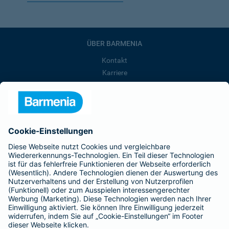
ÜBER BARMENIA
Kontakt
Karriere
Presse
Unternehmen
Anfahrt
Affiliate-Partner werden
Barmenia ist Teil der BarmeniaGothaer
BELIEBTE SEITEN
Kranken-Zusatzversicherung
Tierversicherungen
Haftpflichtversicherung
Hausratversicherung