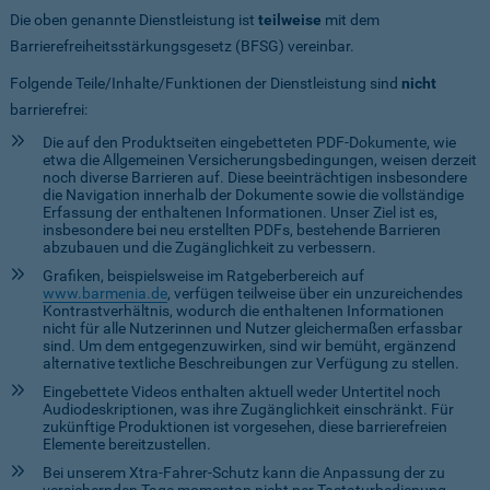
Die oben genannte Dienstleistung ist
teilweise
mit dem
Barrierefreiheitsstärkungsgesetz (BFSG) vereinbar.
Folgende Teile/Inhalte/Funktionen der Dienstleistung sind
nicht
barrierefrei:
Die auf den Produktseiten eingebetteten PDF-Dokumente, wie
etwa die Allgemeinen Versicherungsbedingungen, weisen derzeit
noch diverse Barrieren auf. Diese beeinträchtigen insbesondere
die Navigation innerhalb der Dokumente sowie die vollständige
Erfassung der enthaltenen Informationen. Unser Ziel ist es,
insbesondere bei neu erstellten PDFs, bestehende Barrieren
abzubauen und die Zugänglichkeit zu verbessern.
Grafiken, beispielsweise im Ratgeberbereich auf
www.barmenia.de
, verfügen teilweise über ein unzureichendes
Kontrastverhältnis, wodurch die enthaltenen Informationen
nicht für alle Nutzerinnen und Nutzer gleichermaßen erfassbar
sind. Um dem entgegenzuwirken, sind wir bemüht, ergänzend
alternative textliche Beschreibungen zur Verfügung zu stellen.
Eingebettete Videos enthalten aktuell weder Untertitel noch
Audiodeskriptionen, was ihre Zugänglichkeit einschränkt. Für
zukünftige Produktionen ist vorgesehen, diese barrierefreien
Elemente bereitzustellen.
Bei unserem Xtra-Fahrer-Schutz kann die Anpassung der zu