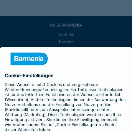
ÜBER BARMENIA
Kontakt
Karriere
Presse
Unternehmen
Anfahrt
Affiliate-Partner werden
Barmenia ist Teil der BarmeniaGothaer
BELIEBTE SEITEN
Kranken-Zusatzversicherung
Tierversicherungen
Haftpflichtversicherung
Hausratversicherung