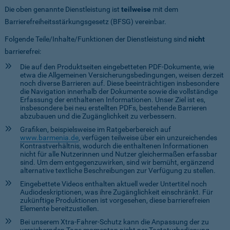
Die oben genannte Dienstleistung ist
teilweise
mit dem
Barrierefreiheitsstärkungsgesetz (BFSG) vereinbar.
Folgende Teile/Inhalte/Funktionen der Dienstleistung sind
nicht
barrierefrei:
Die auf den Produktseiten eingebetteten PDF-Dokumente, wie
etwa die Allgemeinen Versicherungsbedingungen, weisen derzeit
noch diverse Barrieren auf. Diese beeinträchtigen insbesondere
die Navigation innerhalb der Dokumente sowie die vollständige
Erfassung der enthaltenen Informationen. Unser Ziel ist es,
insbesondere bei neu erstellten PDFs, bestehende Barrieren
abzubauen und die Zugänglichkeit zu verbessern.
Grafiken, beispielsweise im Ratgeberbereich auf
www.barmenia.de
, verfügen teilweise über ein unzureichendes
Kontrastverhältnis, wodurch die enthaltenen Informationen
nicht für alle Nutzerinnen und Nutzer gleichermaßen erfassbar
sind. Um dem entgegenzuwirken, sind wir bemüht, ergänzend
alternative textliche Beschreibungen zur Verfügung zu stellen.
Eingebettete Videos enthalten aktuell weder Untertitel noch
Audiodeskriptionen, was ihre Zugänglichkeit einschränkt. Für
zukünftige Produktionen ist vorgesehen, diese barrierefreien
Elemente bereitzustellen.
Bei unserem Xtra-Fahrer-Schutz kann die Anpassung der zu