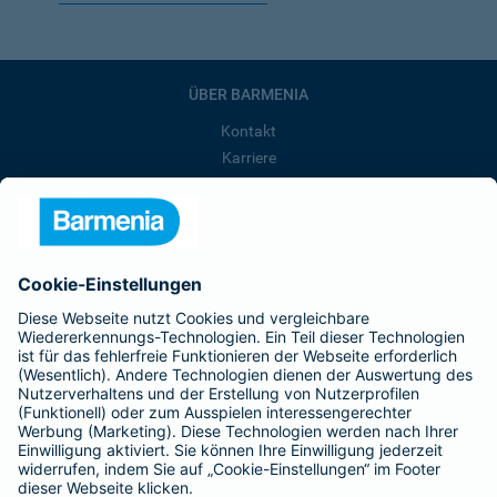
ÜBER BARMENIA
Kontakt
Karriere
Presse
Unternehmen
Anfahrt
Affiliate-Partner werden
Barmenia ist Teil der BarmeniaGothaer
BELIEBTE SEITEN
Kranken-Zusatzversicherung
Tierversicherungen
Haftpflichtversicherung
Hausratversicherung