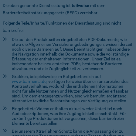
Die oben genannte Dienstleistung ist
teilweise
mit dem
Barrierefreiheitsstärkungsgesetz (BFSG) vereinbar.
Folgende Teile/Inhalte/Funktionen der Dienstleistung sind
nicht
barrierefrei:
Die auf den Produktseiten eingebetteten PDF-Dokumente, wie
etwa die Allgemeinen Versicherungsbedingungen, weisen derzeit
noch diverse Barrieren auf. Diese beeinträchtigen insbesondere
die Navigation innerhalb der Dokumente sowie die vollständige
Erfassung der enthaltenen Informationen. Unser Ziel ist es,
insbesondere bei neu erstellten PDFs, bestehende Barrieren
abzubauen und die Zugänglichkeit zu verbessern.
Grafiken, beispielsweise im Ratgeberbereich auf
www.barmenia.de
, verfügen teilweise über ein unzureichendes
Kontrastverhältnis, wodurch die enthaltenen Informationen
nicht für alle Nutzerinnen und Nutzer gleichermaßen erfassbar
sind. Um dem entgegenzuwirken, sind wir bemüht, ergänzend
alternative textliche Beschreibungen zur Verfügung zu stellen.
Eingebettete Videos enthalten aktuell weder Untertitel noch
Audiodeskriptionen, was ihre Zugänglichkeit einschränkt. Für
zukünftige Produktionen ist vorgesehen, diese barrierefreien
Elemente bereitzustellen.
Bei unserem Xtra-Fahrer-Schutz kann die Anpassung der zu