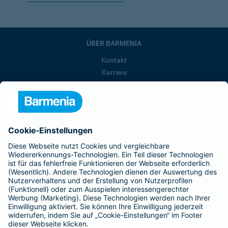
ÜBER BARMENIA
Kontakt
Karriere
Presse
Unternehmen
Anfahrt
Affiliate-Partner werden
Barmenia ist Teil der BarmeniaGothaer
BELIEBTE SEITEN
Kranken-Zusatzversicherung
Tierversicherungen
Haftpflichtversicherung
Hausratversicherung