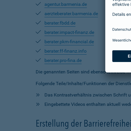
agentur.barmenia.de
aerzteberater.barmenia.de
berater.fbdd.de
berater.impact-finanz.de
berater.pkm-financial.de
berater.ff-finanz.info
berater.pro-fina.de
Die genannten Seiten sind ebenso
teilweise
mi
Folgende Teile/Inhalte/Funktionen der Dienstlei
Das Kontrastverhältnis zwischen Schrift un
Eingebettete Videos enthalten aktuell wede
Erstellung der Barrierefreihe