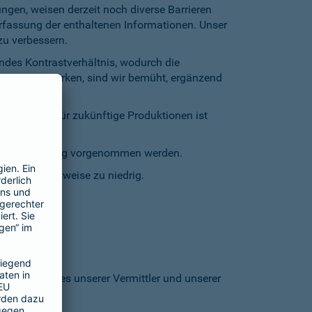
gen, weisen derzeit noch diverse Barrieren
Erfassung der enthaltenen Informationen. Unser
zu verbessern.
endes Kontrastverhältnis, wodurch die
entgegenzuwirken, sind wir bemüht, ergänzend
inschränkt. Für zukünftige Produktionen ist
staturbedienung vorgenommen werden.
grund stellenweise zu niedrig.
 den Homepages unserer Vermittler und unserer