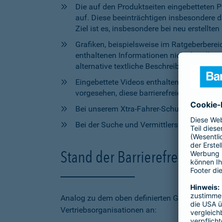
Die auf den Produktseiten eingebetteten 
auf. Diese beeinträchtigen insbesondere 
Ziel ist es, insbesondere bei neu erstell
Grafiken, beispielsweise im Ratgeberbere
enthaltenen Informationen nicht für alle
alternative textliche Beschreibungen zur V
Eingebettete Videos enthalten aktuell wede
vorgesehen, diese barrierefreien Elemente 
Bei unserem Xtra-Fahrer-Schutz kann di
Bei der Suche und Vermittlersuche auf bar
Stand der Barrierefreiheit 
Analog zu dem oben definierten Geltungsbereic
Vertriebsorganisationen an: