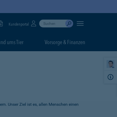
Suche durchführen
When autocomplete results are available, use up
Kundenportal
Absenden
nd ums Tier
Vorsorge & Finanzen
ern. Unser Ziel ist es, allen Menschen einen