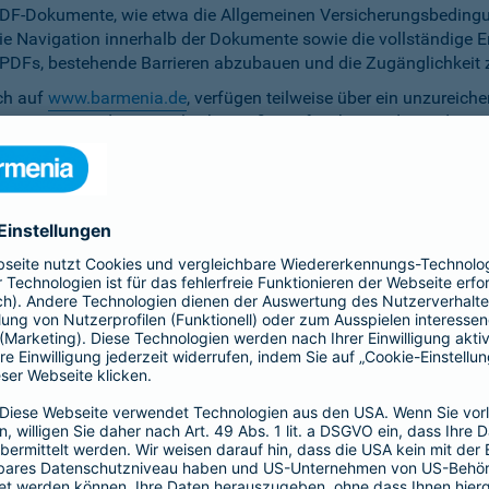
PDF-Dokumente, wie etwa die Allgemeinen Versicherungsbedingun
die Navigation innerhalb der Dokumente sowie die vollständige 
ten PDFs, bestehende Barrieren abzubauen und die Zugänglichkeit 
ich auf
www.barmenia.de
, verfügen teilweise über ein unzureich
 Nutzerinnen und Nutzer gleichermaßen erfassbar sind. Um dem 
erfügung zu stellen.
r Untertitel noch Audiodeskriptionen, was ihre Zugänglichkeit e
bereitzustellen.
e Anpassung der zu versichernden Tage momentan nicht per Ta
menia.de ist das Kontrastverhältnis zwischen Schrift und Hinter
auf den Vermittler-Homepages
h streben wir die Umsetzung der digitalen Barrierefreiheit auf