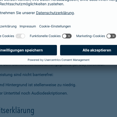
t dem Barrierefreiheitsstärkungsgesetz (BFSG) vereinbar.
stung sind nicht barrierefrei:
d Hintergrund ist stellenweise zu niedrig.
r Untertitel noch Audiodeskriptionen.
itserklärung