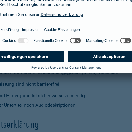
t dem Barrierefreiheitsstärkungsgesetz (BFSG) vereinbar.
stung sind nicht barrierefrei:
d Hintergrund ist stellenweise zu niedrig.
r Untertitel noch Audiodeskriptionen.
itserklärung