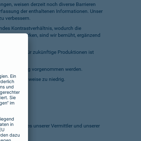
gen, weisen derzeit noch diverse Barrieren
Erfassung der enthaltenen Informationen. Unser
zu verbessern.
endes Kontrastverhältnis, wodurch die
entgegenzuwirken, sind wir bemüht, ergänzend
inschränkt. Für zukünftige Produktionen ist
staturbedienung vorgenommen werden.
grund stellenweise zu niedrig.
 den Homepages unserer Vermittler und unserer