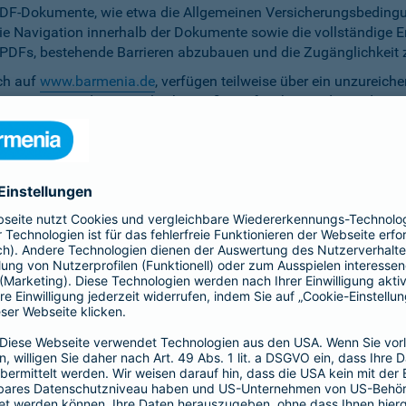
PDF-Dokumente, wie etwa die Allgemeinen Versicherungsbedingun
die Navigation innerhalb der Dokumente sowie die vollständige 
ten PDFs, bestehende Barrieren abzubauen und die Zugänglichkeit 
ich auf
www.barmenia.de
, verfügen teilweise über ein unzureich
 Nutzerinnen und Nutzer gleichermaßen erfassbar sind. Um dem 
erfügung zu stellen.
r Untertitel noch Audiodeskriptionen, was ihre Zugänglichkeit e
bereitzustellen.
e Anpassung der zu versichernden Tage momentan nicht per Ta
menia.de ist das Kontrastverhältnis zwischen Schrift und Hinter
auf den Vermittler-Homepages
h streben wir die Umsetzung der digitalen Barrierefreiheit auf