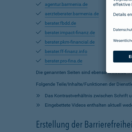
agentur.barmenia.de
aerzteberater.barmenia.de
berater.fbdd.de
berater.impact-finanz.de
berater.pkm-financial.de
berater.ff-finanz.info
berater.pro-fina.de
Die genannten Seiten sind ebenso
teilweise
mi
Folgende Teile/Inhalte/Funktionen der Dienstlei
Das Kontrastverhältnis zwischen Schrift un
Eingebettete Videos enthalten aktuell wede
Erstellung der Barrierefreihe