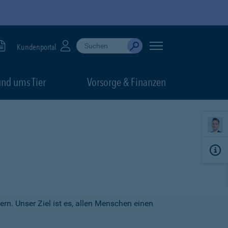
Suche durchführen
When autocomplete results are available, use up
Kundenportal
Absenden
nd ums Tier
Vorsorge & Finanzen
ern. Unser Ziel ist es, allen Menschen einen