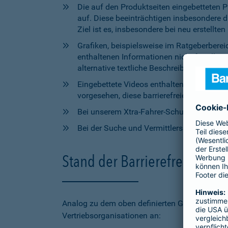
Die auf den Produktseiten eingebetteten 
auf. Diese beeinträchtigen insbesondere 
Ziel ist es, insbesondere bei neu erstell
Grafiken, beispielsweise im Ratgeberbere
enthaltenen Informationen nicht für alle
alternative textliche Beschreibungen zur V
Eingebettete Videos enthalten aktuell wede
vorgesehen, diese barrierefreien Elemente 
Bei unserem Xtra-Fahrer-Schutz kann di
Bei der Suche und Vermittlersuche auf bar
Stand der Barrierefreiheit 
Analog zu dem oben definierten Geltungsbereic
Vertriebsorganisationen an: