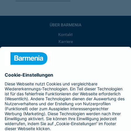
ÜBER BARMENIA
Kontakt
Karriere
Presse
Unternehmen
Anfahrt
Affiliate-Partner werden
Barmenia ist Teil der BarmeniaGothaer
BELIEBTE SEITEN
Kranken-Zusatzversicherung
Tierversicherungen
Haftpflichtversicherung
Hausratversicherung