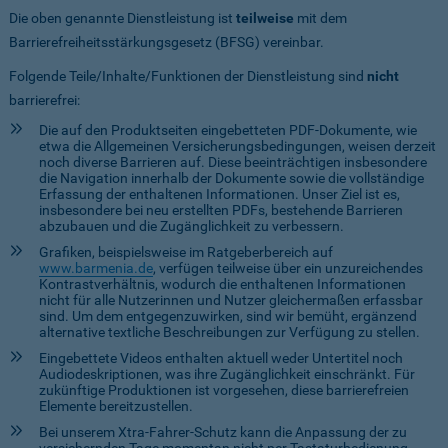
Die oben genannte Dienstleistung ist
teilweise
mit dem
Barrierefreiheitsstärkungsgesetz (BFSG) vereinbar.
Folgende Teile/Inhalte/Funktionen der Dienstleistung sind
nicht
barrierefrei:
Die auf den Produktseiten eingebetteten PDF-Dokumente, wie
etwa die Allgemeinen Versicherungsbedingungen, weisen derzeit
noch diverse Barrieren auf. Diese beeinträchtigen insbesondere
die Navigation innerhalb der Dokumente sowie die vollständige
Erfassung der enthaltenen Informationen. Unser Ziel ist es,
insbesondere bei neu erstellten PDFs, bestehende Barrieren
abzubauen und die Zugänglichkeit zu verbessern.
Grafiken, beispielsweise im Ratgeberbereich auf
www.barmenia.de
, verfügen teilweise über ein unzureichendes
Kontrastverhältnis, wodurch die enthaltenen Informationen
nicht für alle Nutzerinnen und Nutzer gleichermaßen erfassbar
sind. Um dem entgegenzuwirken, sind wir bemüht, ergänzend
alternative textliche Beschreibungen zur Verfügung zu stellen.
Eingebettete Videos enthalten aktuell weder Untertitel noch
Audiodeskriptionen, was ihre Zugänglichkeit einschränkt. Für
zukünftige Produktionen ist vorgesehen, diese barrierefreien
Elemente bereitzustellen.
Bei unserem Xtra-Fahrer-Schutz kann die Anpassung der zu