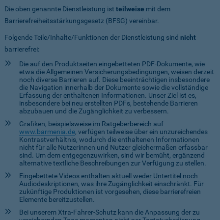
Die oben genannte Dienstleistung ist
teilweise
mit dem
Barrierefreiheitsstärkungsgesetz (BFSG) vereinbar.
Folgende Teile/Inhalte/Funktionen der Dienstleistung sind
nicht
barrierefrei:
Die auf den Produktseiten eingebetteten PDF-Dokumente, wie
etwa die Allgemeinen Versicherungsbedingungen, weisen derzeit
noch diverse Barrieren auf. Diese beeinträchtigen insbesondere
die Navigation innerhalb der Dokumente sowie die vollständige
Erfassung der enthaltenen Informationen. Unser Ziel ist es,
insbesondere bei neu erstellten PDFs, bestehende Barrieren
abzubauen und die Zugänglichkeit zu verbessern.
Grafiken, beispielsweise im Ratgeberbereich auf
www.barmenia.de
, verfügen teilweise über ein unzureichendes
Kontrastverhältnis, wodurch die enthaltenen Informationen
nicht für alle Nutzerinnen und Nutzer gleichermaßen erfassbar
sind. Um dem entgegenzuwirken, sind wir bemüht, ergänzend
alternative textliche Beschreibungen zur Verfügung zu stellen.
Eingebettete Videos enthalten aktuell weder Untertitel noch
Audiodeskriptionen, was ihre Zugänglichkeit einschränkt. Für
zukünftige Produktionen ist vorgesehen, diese barrierefreien
Elemente bereitzustellen.
Bei unserem Xtra-Fahrer-Schutz kann die Anpassung der zu