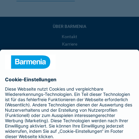
ÜBER BARMENIA
Kontakt
Karriere
Presse
Unternehmen
Anfahrt
Affiliate-Partner werden
Barmenia ist Teil der BarmeniaGothaer
BELIEBTE SEITEN
Kranken-Zusatzversicherung
Tierversicherungen
Haftpflichtversicherung
Hausratversicherung