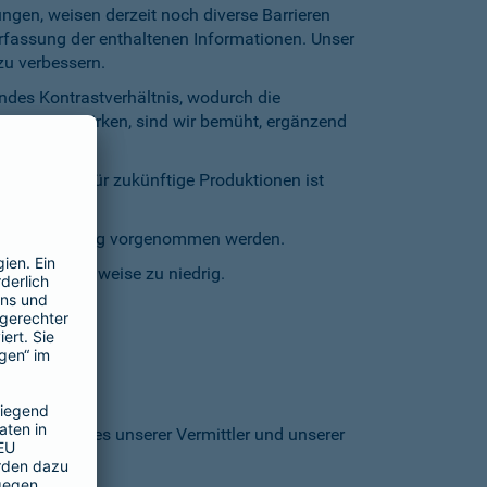
gen, weisen derzeit noch diverse Barrieren
Erfassung der enthaltenen Informationen. Unser
zu verbessern.
endes Kontrastverhältnis, wodurch die
entgegenzuwirken, sind wir bemüht, ergänzend
inschränkt. Für zukünftige Produktionen ist
staturbedienung vorgenommen werden.
grund stellenweise zu niedrig.
 den Homepages unserer Vermittler und unserer