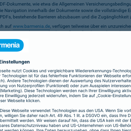
PDF-Dokumente, wie etwa die Allgemeinen Versicherungsbedingun
die Navigation innerhalb der Dokumente sowie die vollständige 
ten PDFs, bestehende Barrieren abzubauen und die Zugänglichkeit 
ich auf
www.barmenia.de
, verfügen teilweise über ein unzureich
 Nutzerinnen und Nutzer gleichermaßen erfassbar sind. Um dem 
erfügung zu stellen.
r Untertitel noch Audiodeskriptionen, was ihre Zugänglichkeit e
bereitzustellen.
e Anpassung der zu versichernden Tage momentan nicht per Ta
menia.de ist das Kontrastverhältnis zwischen Schrift und Hinter
auf den Vermittler-Homepages
h streben wir die Umsetzung der digitalen Barrierefreiheit auf