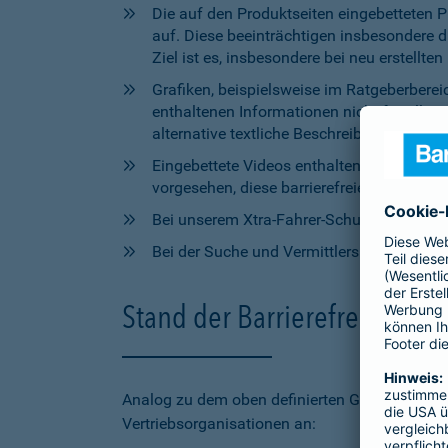
Die auf den Produktseiten eingebetteten 
auf. Diese beeinträchtigen insbesondere 
Ziel ist es, insbesondere bei neu erstell
Grafiken, beispielsweise im Ratgeberbere
enthaltenen Informationen nicht für alle
alternative textliche Beschreibungen zur V
Eingebettete Videos enthalten aktuell wede
vorgesehen, diese barrierefreien Elemente 
Bei unserem Xtra-Fahrer-Schutz kann di
Bei der Suche und Vermittlersuche auf bar
Stand der Barrierefreiheit 
Analog zu dem oben definierten Geltungsbereic
Vertriebsorganisationen an: