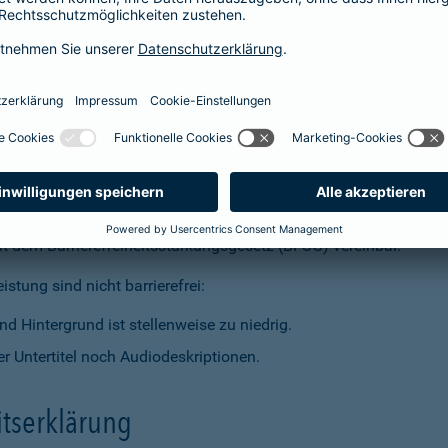
t dem Barrierefreiheitsstärkungsgesetz (BFSG) vereinbar.
stung sind nicht barrierefrei:
d Hintergrund ist stellenweise zu niedrig.
r Untertitel noch Audiodeskriptionen.
itserklärung