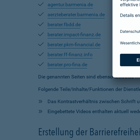
agentur.barmenia.de
aerzteberater.barmenia.de
berater.fbdd.de
berater.impact-finanz.de
berater.pkm-financial.de
berater.ff-finanz.info
berater.pro-fina.de
Die genannten Seiten sind ebenso
teilweise
mi
Folgende Teile/Inhalte/Funktionen der Dienstlei
Das Kontrastverhältnis zwischen Schrift un
Eingebettete Videos enthalten aktuell wede
Erstellung der Barrierefreihe