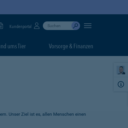
Suche durchführen
When autocomplete results are available, use up
Kundenportal
Absenden
nd ums Tier
Vorsorge & Finanzen
ern. Unser Ziel ist es, allen Menschen einen