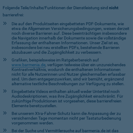
Folgende Teile/Inhalte/Funktionen der Dienstleistung sind
nicht
barrierefrei:
Die auf den Produktseiten eingebetteten PDF-Dokumente, wie
etwa die Allgemeinen Versicherungsbedingungen, weisen derzeit
noch diverse Barrieren auf. Diese beeinträchtigen insbesondere
die Navigation innerhalb der Dokumente sowie die vollständige
Erfassung der enthaltenen Informationen. Unser Ziel ist es,
insbesondere bei neu erstellten PDFs, bestehende Barrieren
abzubauen und die Zugänglichkeit zu verbessern.
Grafiken, beispielsweise im Ratgeberbereich auf
www.barmenia.de
, verfügen teilweise über ein unzureichendes
Kontrastverhältnis, wodurch die enthaltenen Informationen
nicht für alle Nutzerinnen und Nutzer gleichermaßen erfassbar
sind. Um dem entgegenzuwirken, sind wir bemüht, ergänzend
alternative textliche Beschreibungen zur Verfügung zu stellen.
Eingebettete Videos enthalten aktuell weder Untertitel noch
Audiodeskriptionen, was ihre Zugänglichkeit einschränkt. Für
zukünftige Produktionen ist vorgesehen, diese barrierefreien
Elemente bereitzustellen.
Bei unserem Xtra-Fahrer-Schutz kann die Anpassung der zu
versichernden Tage momentan nicht per Tastaturbedienung
vorgenommen werden.
Bei der Suche und Vermittlersuche auf barmenia.de ist das