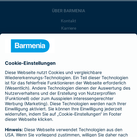
ÜBER BARMENIA
Kontakt
Karriere
Presse
Unternehmen
Anfahrt
Affiliate-Partner werden
Barmenia ist Teil der BarmeniaGothaer
BELIEBTE SEITEN
Kranken-Zusatzversicherung
Tierversicherungen
Haftpflichtversicherung
Hausratversicherung
SERVICE
Adresse ändern