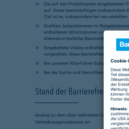
Die auf den Produktseiten eingebetteten 
auf. Diese beeinträchtigen insbesondere 
Ziel ist es, insbesondere bei neu erstell
Grafiken, beispielsweise im Ratgeberbere
enthaltenen Informationen nicht für alle
alternative textliche Beschreibungen zur V
Eingebettete Videos enthalten aktuell wede
vorgesehen, diese barrierefreien Elemente 
Bei unserem Xtra-Fahrer-Schutz kann di
Bei der Suche und Vermittlersuche auf bar
Stand der Barrierefreiheit 
Analog zu dem oben definierten Geltungsbereic
Vertriebsorganisationen an: