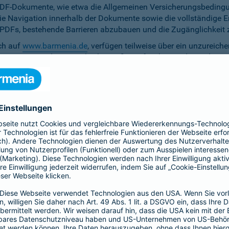
PDF-Dokumente, wie etwa die Allgemeinen Versicherungsbedingun
die Navigation innerhalb der Dokumente sowie die vollständige 
ten PDFs, bestehende Barrieren abzubauen und die Zugänglichkeit 
ich auf
www.barmenia.de
, verfügen teilweise über ein unzureich
 Nutzerinnen und Nutzer gleichermaßen erfassbar sind. Um dem 
erfügung zu stellen.
r Untertitel noch Audiodeskriptionen, was ihre Zugänglichkeit e
bereitzustellen.
e Anpassung der zu versichernden Tage momentan nicht per Ta
menia.de ist das Kontrastverhältnis zwischen Schrift und Hinter
auf den Vermittler-Homepages
h streben wir die Umsetzung der digitalen Barrierefreiheit auf