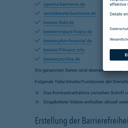
agentur.barmenia.de
aerzteberater.barmenia.de
berater.fbdd.de
berater.impact-finanz.de
berater.pkm-financial.de
berater.ff-finanz.info
berater.pro-fina.de
Die genannten Seiten sind ebenso
teilweise
mi
Folgende Teile/Inhalte/Funktionen der Dienstlei
Das Kontrastverhältnis zwischen Schrift un
Eingebettete Videos enthalten aktuell wede
Erstellung der Barrierefreihe