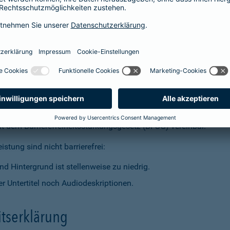
t dem Barrierefreiheitsstärkungsgesetz (BFSG) vereinbar.
stung sind nicht barrierefrei:
d Hintergrund ist stellenweise zu niedrig.
r Untertitel noch Audiodeskriptionen.
itserklärung