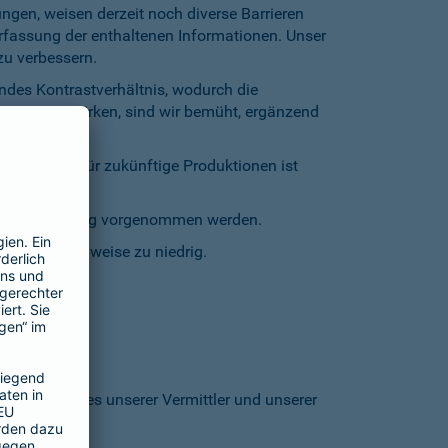
gen, weisen derzeit noch diverse Barrieren
Erfassung der enthaltenen Informationen. Unser
zu verbessern.
endes Kontrastverhältnis, wodurch die
entgegenzuwirken, sind wir bemüht, ergänzend
inschränkt. Für zukünftige Produktionen ist
staturbedienung vorgenommen werden.
grund stellenweise zu niedrig.
 den Homepages unserer Vermittler und unserer