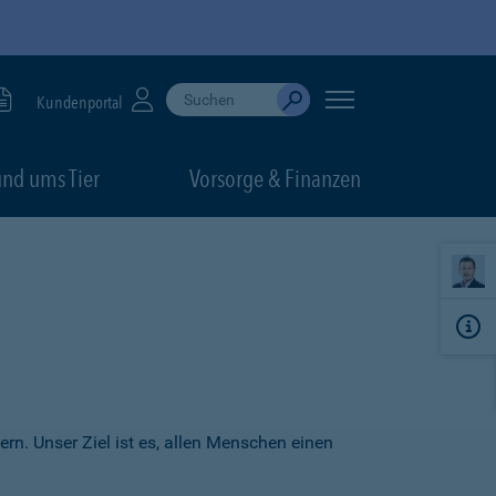
Suche durchführen
When autocomplete results are available, use up
Kundenportal
Absenden
nd ums Tier
Vorsorge & Finanzen
ern. Unser Ziel ist es, allen Menschen einen