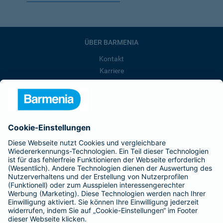
ÜBER BARMENIA
Kontakt
Karriere
Presse
Unternehmen
Anfahrt
Affiliate-Partner werden
Barmenia ist Teil der BarmeniaGothaer
BELIEBTE SEITEN
Kranken-Zusatzversicherung
Tierversicherungen
Haftpflichtversicherung
Hausratversicherung