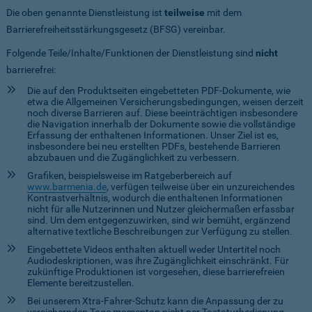
Die oben genannte Dienstleistung ist
teilweise
mit dem
Barrierefreiheitsstärkungsgesetz (BFSG) vereinbar.
Folgende Teile/Inhalte/Funktionen der Dienstleistung sind
nicht
barrierefrei:
Die auf den Produktseiten eingebetteten PDF-Dokumente, wie
etwa die Allgemeinen Versicherungsbedingungen, weisen derzeit
noch diverse Barrieren auf. Diese beeinträchtigen insbesondere
die Navigation innerhalb der Dokumente sowie die vollständige
Erfassung der enthaltenen Informationen. Unser Ziel ist es,
insbesondere bei neu erstellten PDFs, bestehende Barrieren
abzubauen und die Zugänglichkeit zu verbessern.
Grafiken, beispielsweise im Ratgeberbereich auf
www.barmenia.de
, verfügen teilweise über ein unzureichendes
Kontrastverhältnis, wodurch die enthaltenen Informationen
nicht für alle Nutzerinnen und Nutzer gleichermaßen erfassbar
sind. Um dem entgegenzuwirken, sind wir bemüht, ergänzend
alternative textliche Beschreibungen zur Verfügung zu stellen.
Eingebettete Videos enthalten aktuell weder Untertitel noch
Audiodeskriptionen, was ihre Zugänglichkeit einschränkt. Für
zukünftige Produktionen ist vorgesehen, diese barrierefreien
Elemente bereitzustellen.
Bei unserem Xtra-Fahrer-Schutz kann die Anpassung der zu