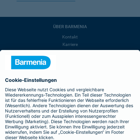
ÜBER BARMENIA
Kontakt
Karriere
Presse
Unternehmen
Anfahrt
Affiliate-Partner werden
Barmenia ist Teil der BarmeniaGothaer
BELIEBTE SEITEN
Kranken-Zusatzversicherung
Tierversicherungen
Haftpflichtversicherung
Hausratversicherung