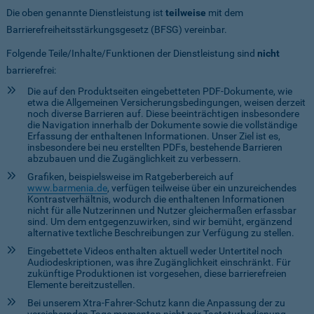
Die oben genannte Dienstleistung ist
teilweise
mit dem
Barrierefreiheitsstärkungsgesetz (BFSG) vereinbar.
Folgende Teile/Inhalte/Funktionen der Dienstleistung sind
nicht
barrierefrei:
Die auf den Produktseiten eingebetteten PDF-Dokumente, wie
etwa die Allgemeinen Versicherungsbedingungen, weisen derzeit
noch diverse Barrieren auf. Diese beeinträchtigen insbesondere
die Navigation innerhalb der Dokumente sowie die vollständige
Erfassung der enthaltenen Informationen. Unser Ziel ist es,
insbesondere bei neu erstellten PDFs, bestehende Barrieren
abzubauen und die Zugänglichkeit zu verbessern.
Grafiken, beispielsweise im Ratgeberbereich auf
www.barmenia.de
, verfügen teilweise über ein unzureichendes
Kontrastverhältnis, wodurch die enthaltenen Informationen
nicht für alle Nutzerinnen und Nutzer gleichermaßen erfassbar
sind. Um dem entgegenzuwirken, sind wir bemüht, ergänzend
alternative textliche Beschreibungen zur Verfügung zu stellen.
Eingebettete Videos enthalten aktuell weder Untertitel noch
Audiodeskriptionen, was ihre Zugänglichkeit einschränkt. Für
zukünftige Produktionen ist vorgesehen, diese barrierefreien
Elemente bereitzustellen.
Bei unserem Xtra-Fahrer-Schutz kann die Anpassung der zu